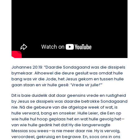
Johannes 20:19: “Daardie Sondagaand was die dissipels
bymekaar. Alhoewel die deure gesluit was omdat hulle
bang was vir die Jode, het Jesus gekom en tussen hulle
gaan staan en vir hulle gesê: ‘Vrede vir julle!’”
Dit is baie duidelik dat daar geensins vrede en rustigheid
by Jesus se dissipels was daardie betrokke Sondagaand
nie. Ná die gebeure van die afgelope week of wat, is
hulle verward, bang en onseker. Hulle Leier, die Een op
wie hulle hul hoop geplaas het en wat hulle gevolg het—
van wie hulle gedink het dat Hy die langverwagte
Messias sou wees—is nie meer daar nie. Hy is vervolg,
veroordeel, gekruisig en begrawe. En, soos ons in ons