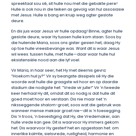
spreektaal sou sê, sit hulle nou met die gebakte pere!
Hulle is ook nou in die teiken as gevolg van hul assosiasie
met Jesus. Hulle is bang en kruip weg agter geslote
deure.
En dis juis waar Jesus vir hulle opdaag! Binne, agter hulle
geslote deure, waar Hy tussen hulle kom staan. Soos by
die huilende Maria, soos ons gister gesien het, daag Hy
op toe hulle vreesbevange was. Want dit is waar Jesus
wil wees: tussen hulle, met hulle—daar waar hulle hul
eksistensiële nood aan die lyf voel.
Vir Maria, in haar seer, het Hy met deernis gevra:
“Hoekom huil jy?” Vir sy beangste dissipels sê Hy die
woorde wat hulle die graagste wil hoor en op daardie
stadium die nodigste het: “Vrede vir julle!” Vir ’n tweede
keer herhaal Hy dit, omdat dit so nodig is dat hulle dit
goed moet hoor en verstaan. Dis nie maar net ’n
niksseggende shalom-groet, soos wat die gebruik was
wanneer mense mekaar groet nie—dit is ’n toesegging.
Dis ’n troos, ’n bevestiging dat Hy, die Vredemaker, aan
hulle vrede kan gee. Dit is waarvoor Hy immers gekom
het. Dis waarvoor Hy gesterf het en opgestaan het: om
innerlike kalmte, sielsvrede, rustigheid, harmonie en