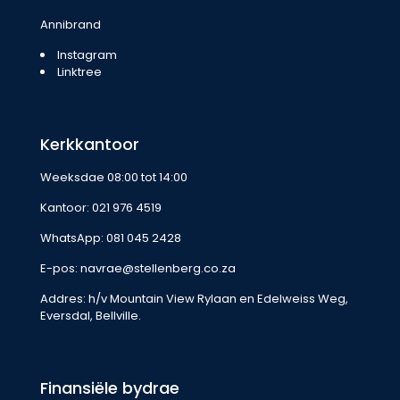
Annibrand
Instagram
Linktree
Kerkkantoor
Weeksdae 08:00 tot 14:00
Kantoor:
021 976 4519
WhatsApp:
081 045 2428
E-pos:
navrae@stellenberg.co.za
Addres: h/v Mountain View Rylaan en Edelweiss Weg,
Eversdal, Bellville.
Finansiële bydrae