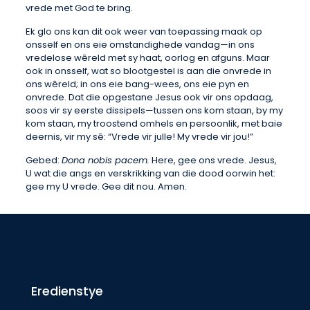
vrede met God te bring.
Ek glo ons kan dit ook weer van toepassing maak op
onsself en ons eie omstandighede vandag—in ons
vredelose wêreld met sy haat, oorlog en afguns. Maar
ook in onsself, wat so blootgestel is aan die onvrede in
ons wêreld; in ons eie bang-wees, ons eie pyn en
onvrede. Dat die opgestane Jesus ook vir ons opdaag,
soos vir sy eerste dissipels—tussen ons kom staan, by my
kom staan, my troostend omhels en persoonlik, met baie
deernis, vir my sê: “Vrede vir julle! My vrede vir jou!”
Gebed:
Dona nobis pacem.
Here, gee ons vrede. Jesus,
U wat die angs en verskrikking van die dood oorwin het:
gee my U vrede. Gee dit nou. Amen.
Eredienstye