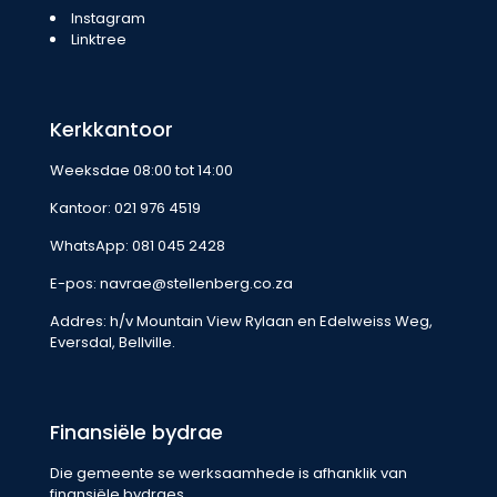
Instagram
Linktree
Kerkkantoor
Weeksdae 08:00 tot 14:00
Kantoor:
021 976 4519
WhatsApp:
081 045 2428
E-pos:
navrae@stellenberg.co.za
Addres: h/v Mountain View Rylaan en Edelweiss Weg,
Eversdal, Bellville.
Finansiële bydrae
Die gemeente se werksaamhede is afhanklik van
finansiële bydraes.