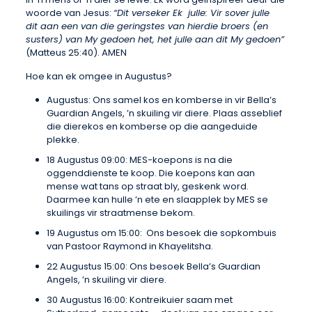
woorde van Jesus:
“Dit verseker Ek julle: Vir sover julle
dit aan een van die geringstes van hierdie broers (en
susters) van My gedoen het, het julle aan dit My gedoen”
(Matteus 25:40). AMEN
Hoe kan ek omgee in Augustus?
Augustus: Ons samel kos en komberse in vir Bella’s
Guardian Angels, ’n skuiling vir diere. Plaas asseblief
die dierekos en komberse op die aangeduide
plekke.
18 Augustus 09:00: MES-koepons is na die
oggenddienste te koop. Die koepons kan aan
mense wat tans op straat bly, geskenk word.
Daarmee kan hulle ’n ete en slaapplek by MES se
skuilings vir straatmense bekom.
19 Augustus om 15:00: Ons besoek die sopkombuis
van Pastoor Raymond in Khayelitsha.
22 Augustus 15:00: Ons besoek Bella’s Guardian
Angels, ’n skuiling vir diere.
30 Augustus 16:00: Kontreikuier saam met