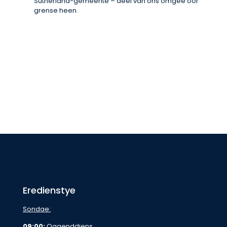
Sutherland-gemeente – deel van ons omgee oor
grense heen.
Eredienstye
Sondae:
09:00:
Oggenddiens