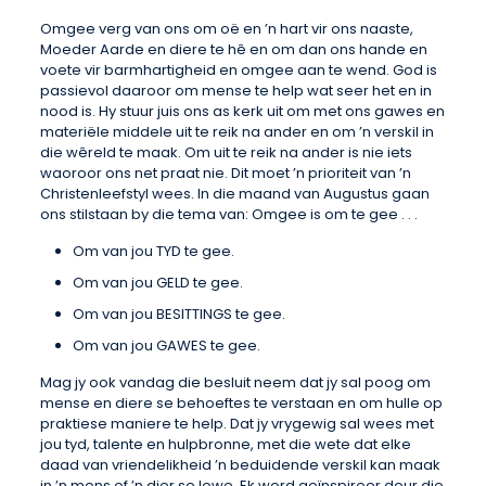
Omgee verg van ons om oë en ’n hart vir ons naaste,
Moeder Aarde en diere te hê en om dan ons hande en
voete vir barmhartigheid en omgee aan te wend. God is
passievol daaroor om mense te help wat seer het en in
nood is. Hy stuur juis ons as kerk uit om met ons gawes en
materiële middele uit te reik na ander en om ’n verskil in
die wêreld te maak. Om uit te reik na ander is nie iets
waoroor ons net praat nie. Dit moet ’n prioriteit van ’n
Christenleefstyl wees. In die maand van Augustus gaan
ons stilstaan by die tema van: Omgee is om te gee . . .
Om van jou TYD te gee.
Om van jou GELD te gee.
Om van jou BESITTINGS te gee.
Om van jou GAWES te gee.
Mag jy ook vandag die besluit neem dat jy sal poog om
mense en diere se behoeftes te verstaan ​​en om hulle op
praktiese maniere te help. Dat jy vrygewig sal wees met
jou tyd, talente en hulpbronne, met die wete dat elke
daad van vriendelikheid ’n beduidende verskil kan maak
in ’n mens of ’n dier se lewe. Ek word geïnspireer deur die