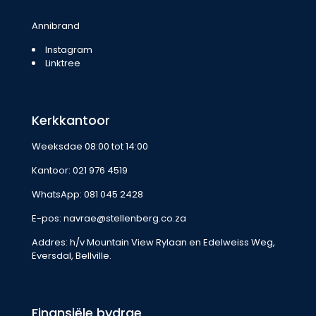
Annibrand
Instagram
Linktree
Kerkkantoor
Weeksdae 08:00 tot 14:00
Kantoor:
021 976 4519
WhatsApp:
081 045 2428
E-pos:
navrae@stellenberg.co.za
Addres: h/v Mountain View Rylaan en Edelweiss Weg,
Eversdal, Bellville.
Finansiële bydrae