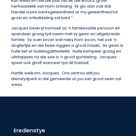
kan wees en hierdie jaar het ek die woord ‘groei’
herhaaldelik van Hom ontvang. Ek glo dan ook dat
hierdie nuwe werksgeleentheid vir my geleentheid tot
groei en ontwikkeling sal bied.”
Jacques beskryf homself as ’n familievaste persoon en
spandeer graag tyd saam met sy gesin en uitgebreide
familie. Sy ouer broer wat naby hom woon, het ook ’n
dogtertjie en die twee niggies is groot maats. As gesin is
hulle lief vir buitelugaktiwiteite. Hulle kampeer graag en
uitstappies na die see is ’n groot gunsteling. Jacques
speel ook gholf wanneer tyd dit toelaat.
Hartlik welkom, Jacques. Ons vertrou dat jou
dienstydperk in die gemeente vir jou van groot seën sal
wees.
Eredienstye