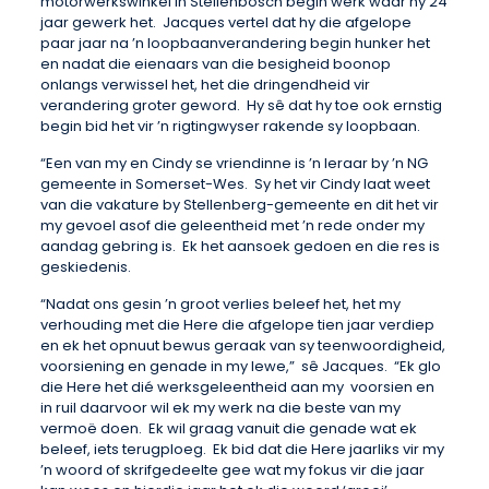
motorwerkswinkel in Stellenbosch begin werk waar hy 24
jaar gewerk het. Jacques vertel dat hy die afgelope
paar jaar na ’n loopbaanverandering begin hunker het
en nadat die eienaars van die besigheid boonop
onlangs verwissel het, het die dringendheid vir
verandering groter geword. Hy sê dat hy toe ook ernstig
begin bid het vir ’n rigtingwyser rakende sy loopbaan.
“Een van my en Cindy se vriendinne is ’n leraar by ’n NG
gemeente in Somerset-Wes. Sy het vir Cindy laat weet
van die vakature by Stellenberg-gemeente en dit het vir
my gevoel asof die geleentheid met ’n rede onder my
aandag gebring is. Ek het aansoek gedoen en die res is
geskiedenis.
“Nadat ons gesin ’n groot verlies beleef het, het my
verhouding met die Here die afgelope tien jaar verdiep
en ek het opnuut bewus geraak van sy teenwoordigheid,
voorsiening en genade in my lewe,” sê Jacques. “Ek glo
die Here het dié werksgeleentheid aan my voorsien en
in ruil daarvoor wil ek my werk na die beste van my
vermoë doen. Ek wil graag vanuit die genade wat ek
beleef, iets terugploeg. Ek bid dat die Here jaarliks vir my
’n woord of skrifgedeelte gee wat my fokus vir die jaar