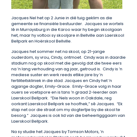
Jacques Nel het op 2 Junie in dié tuig geklim as die
gemeente se finansiële bestuurder. Jacques se wortels
lê in Murraysburg in die Karoo waar hy begin skoolgaan
het, maar hy voltooi sy skooljare in Bellville aan Laerskool
Bellpark en Hoërskool Bellville.
Jacques het sommer net na skool, op 21-jarige
ouderdom, sy vrou, Cindy, ontmoet. Cindy was in daardie
stadium nog op skool met die gevolg dat die twee eers
na ’n lang verhouding van ag jaar, getroud is. Cindy is ’n
mediese suster en werk reeds etlike jare by ’n
fertiliteitskliniek in die stad. Jacques en Cindy het ’n
agjarige dogter, Emily-Grace. Emily-Grace volg in haar
ouers se voetspore en is tans ’n graad 2-leerder aan
Laerskool Bellpark. “Die Nels woon in Oakdale, reg
oorkant Laerskool Bellpark se hoofhek,” sê Jacques. “Ek
stap net oor die straat om my dogtertjie by die skool te
besorg.” Jacques is ook lid van die beheerligggaam van
Laerskool Bellpark.
Na sy studie het Jacques by Tomson Motors, ’n