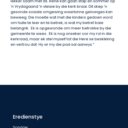
lekker saam met ds. René kan gaan stap en sommer op
’n Vrydagaand ’n vleisie by die kerk braai. Dit skep ’n
gesonde sosiale omgewing waarbinne gelowiges kan
beweeg. Die moeite wat met die kinders gedoen word
om hulle te leer en te betrek, is wat my betref baie
belangrik. Ek is opgewonde om meer betrokke by die
gemeente te wees. Ek is nog onseker oor my rol in die
kerkraad, maar ek stel myself tot die Here se beskikking
en vertrou dat Hy vir my die pad sal aanwys.”
Eredienstye
Sondae: