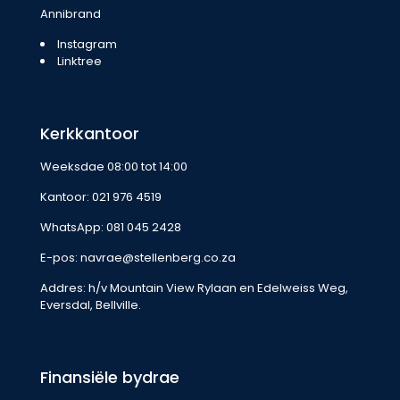
Annibrand
Instagram
Linktree
Kerkkantoor
Weeksdae 08:00 tot 14:00
Kantoor:
021 976 4519
WhatsApp:
081 045 2428
E-pos:
navrae@stellenberg.co.za
Addres: h/v Mountain View Rylaan en Edelweiss Weg,
Eversdal, Bellville.
Finansiële bydrae