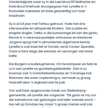
Vanderbijlpark waar sy in die Laerskool DF Malherbe en
Hoërskool Driehoek skoolgegaan het. Lynette is ’n
finansiële makelaar en baie geesdriftig oor haar
loopbaan.
Sy is al 24 jaar met Tertius getroud. Hulle het drie
interessante en uitlopende kinders. Die oudste en
enigste dogter, Talita, is die kunssinnige lid van die gesin,
Morné is ’n rekenaarspeletjie-entoesias en kleinboet
Jurgens spog met ’n uitmuntende algemene kennis.
Lynette is ook baie lief vir honde, veral
Cocker Spaniels
,
maar is tans slegs die eienaar en versorger van twee
katte.
Die Burgers is buitelugmense. Om te kampeer en fiets te
ry is van Lynette se gunstelingaktiwiteite. Dan is sy
boonop ook ’n motorfietsentoesias en ’n kranige kok.
Wanneer die weer onplesierig is, vermaak sy graag
haarself deur ’n legkaart aan te pak.
Oor wat haar opgewonde maak oor Stellenberg-
gemeente, sê Lynette die volgende: “Dit gaan vir my oor
die samekoms van gelowiges wat later vriende word –
nie net op Sondae nie, maar ’n groep mense wat ook