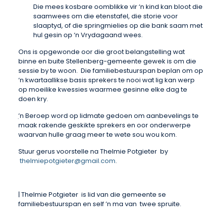
Die mees kosbare oomblikke vir ‘n kind kan bloot die
saamwees om die etenstafel, die storie voor
slaaptyd, of die springmielies op die bank saam met
hul gesin op ‘n Vrydagaand wees.
Ons is opgewonde oor die groot belangstelling wat
binne en buite Stellenberg-gemeente gewek is om die
sessie by te woon. Die familiebestuurspan beplan om op
‘n kwartaallikse basis sprekers te nooi wat lig kan werp
op moeilike kwessies waarmee gesinne elke dag te
doen kry.
ִ’n Beroep word op lidmate gedoen om aanbevelings te
maak rakende geskikte sprekers en oor onderwerpe
waarvan hulle graag meer te wete sou wou kom.
Stuur gerus voorstelle na Thelmie Potgieter by
thelmiepotgieter@gmail.com
.
| Thelmie Potgieter is lid van die gemeente se
familiebestuurspan en self ’n ma van twee spruite.