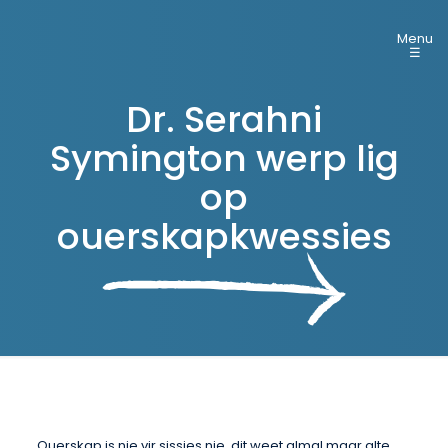
Menu
☰
Dr. Serahni
Symington werp lig
op
ouerskapkwessies
Ouerskap is nie vir sissies nie, dit weet almal maar alte