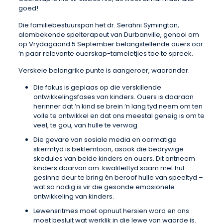
goed!
Die familiebestuurspan het dr. Serahni Symington,
alombekende spelterapeut van Durbanville, genooi om
op Vrydagaand 5 September belangstellende ouers oor
’n paar relevante ouerskap-tameletjies toe te spreek.
Verskeie belangrike punte is aangeroer, waaronder.
Die fokus is geplaas op die verskillende
ontwikkelingsfases van kinders. Ouers is daaraan
herinner dat ‘n kind se brein ‘n lang tyd neem om ten
volle te ontwikkel en dat ons meestal geneig is om te
veel, te gou, van hulle te verwag.
Die gevare van sosiale media en oormatige
skermtyd is beklemtoon, asook die bedrywige
skedules van beide kinders en ouers. Dit ontneem
kinders daarvan om kwaliteittyd saam met hul
gesinne deur te bring én beroof hulle van speeltyd –
wat so nodig is vir die gesonde emosionele
ontwikkeling van kinders.
Lewensritmes moet opnuut hersien word en ons
moet besluit wat werklik in die lewe van waarde is.