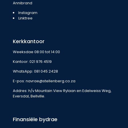
Annibrand
Instagram
Linktree
Kerkkantoor
Weeksdae 08:00 tot 14:00
Kantoor:
021 976 4519
WhatsApp:
081 045 2428
E-pos:
navrae@stellenberg.co.za
Addres: h/v Mountain View Rylaan en Edelweiss Weg,
Eversdal, Bellville.
Finansiële bydrae