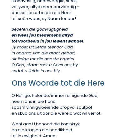
standvastig, onbeweeglik, sterk,
vol ywer, altyd meer oorvloedig –
dan sal jou arbeid in die Heer
tot seën wees, sy Naam ter eer!
Beoefen die godvrugtigheid
en wees jou medemens altyd
tot voorbeeld in jou lewenswandel
.
Jy moet uit liefde teenoor God,
in opdrag van die groot gebod,
uit liefde tot die naaste handel.
O God, staan met u Gees ons by
sodat u liefde in ons bly.
Ons Woorde tot die Here
O Heilige, helende, immer reinigende God,
neem ons in die hand
soos ŉ vinnigvloeiende propvol soutpot
en skud ons uit oor die wêreld wat wil verrot.
Want aan U behoort die koninkryk
en die krag en die heerlikheid
tot in ewigheid. Amen.