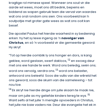
kragtige rol mimese speel. Wanneer ons sout vir die
aarde wil wees, moet ons dít bedink, bepeins en
biddend as wapen gebruik teen die verval van waardes
wat ons oral rondom ons sien. Ons voorbeeld kan ŉ
soutpotjie met groter gate wees as wat ons ooit kan
besef.
Die apostel Paulus het hierdie waarheid in sy bediening
erken: hy het sy lewe ingerig as ‘n
navolger van
Christus
, en só ‘n voorbeeld vir die gemeente geword.
Hy skryf:
“Tot op hierdie oomblik ly ons honger en dors, is karig
12
geklee, word geslaan, swerf dakloos,
en swoeg deur
met ons eie hande te werk. Word ons beledig, seën ons;
13
word ons vervolg, verdra ons;
word ons belaster,
antwoord ons beleefd. Soos die vullis van die wêreld het
ons geword, soos die skuim van die samelewing – tot
nou toe.
14
Ek skryf nie hierdie dinge om julle skaam te maak nie,
15
maar om julle as my geliefde kinders tereg te wys.
Want selfs al het julle ‘n menigte opvoeders in Christus,
het julle nie baie vaders nie. Deur die evangelie het ek in