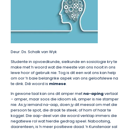
Deur: Ds. Schalk van Wyk
Studente in opvoedkunde, sielkunde en sosiologie kry te
make met ŉ woord wat die meeste van ons nooit in ons
lewe hoor of gebruik nie. Tog is dit een wat ons kan help
om oor ŉ baie belangrike aspek van ons geloofslewe na
te dink. Dié woord is
mimese
.
In gewone taal kan ons dit amper met
na-aping
vertaal
– amper, maar soos die idioom sê, amper is nie stamper
nie. As jy iemand na-aap, doen jy dit meesal om met die
persoon te spot, die draak te steek; of hom of haar te
koggel. Die aap-deel van die woord verklap immers die
negatiewe rol wat hierdie gedrag speel. Nabootsing,
daarenteen, is ŉ meer positiewe daad. ŉ Kunstenaar sal