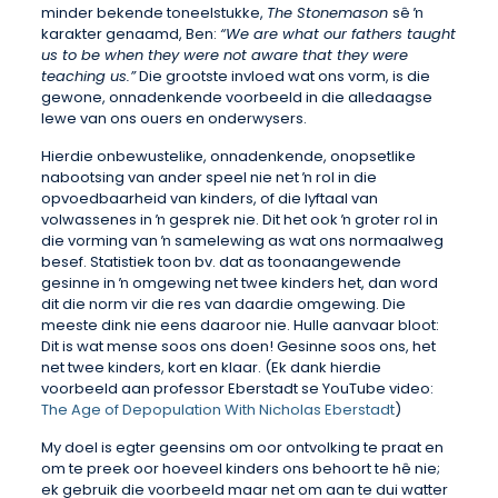
minder bekende toneelstukke,
The Stonemason
sê ŉ
karakter genaamd, Ben:
“We are what our fathers taught
us to be when they were not aware that they were
teaching us.”
Die grootste invloed wat ons vorm, is die
gewone, onnadenkende voorbeeld in die alledaagse
lewe van ons ouers en onderwysers.
Hierdie onbewustelike, onnadenkende, onopsetlike
nabootsing van ander speel nie net ŉ rol in die
opvoedbaarheid van kinders, of die lyftaal van
volwassenes in ŉ gesprek nie. Dit het ook ŉ groter rol in
die vorming van ŉ samelewing as wat ons normaalweg
besef. Statistiek toon bv. dat as toonaangewende
gesinne in ŉ omgewing net twee kinders het, dan word
dit die norm vir die res van daardie omgewing. Die
meeste dink nie eens daaroor nie. Hulle aanvaar bloot:
Dit is wat mense soos ons doen! Gesinne soos ons, het
net twee kinders, kort en klaar. (Ek dank hierdie
voorbeeld aan professor Eberstadt se YouTube video:
The Age of Depopulation With Nicholas Eberstadt
)
My doel is egter geensins om oor ontvolking te praat en
om te preek oor hoeveel kinders ons behoort te hê nie;
ek gebruik die voorbeeld maar net om aan te dui watter