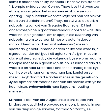
soms ŉ ander een se styl naboots. Ek het bv. in ŉ stadium
ŉ klompie skilderye van Conrad Theys besit (dit was toe
ek nog mure gehad het waarteen ek skilderye kon
ophang – my ouetehuiswoonstelletjie het nou net plek vir
foto’s van die kleinkinders!) Theys se styl was duidelik ŉ
nabootsing van dié van Gregoire Boonzaier. Dit het
onderstreep hoe ŉ groot kunstenaar Boonzaier was. Dus:
waar na-aping bedoel om te spot, is die
bedoeling
van
nabootsing om te vereer. Mimese is egter ŉ derde
moontlikheid: ŉ na-doen wat
onbedoeld
, meesal
spontaan, gebeur. Iemand anders se invloed word in jou
sigbaar sonder dat jyself dit agterkom. As jy mimese in
aksie wil sien, let net by die volgende byeenkoms waar ŉ
klompie mense in ŉ geselskap sit, op. As iemand aan die
woord is en haar luisteraars ander se aandag boei, kyk
dan hoe sy sit, haar arms vou, haar kop kantel en so
meer. Bekyk daarna die ander mense in die geselskap.
Jy sal opmerk dat meer as een van die mense wat fyn na
haar luister,
onbewustelik
haar liggaamshouding
mimeer.
Mimese is een van die vrugbaarste eienskappe van
kinders omdat dit hulle opvoeding moontlik maak. In een
van die diepsinnige skrywer, Cormac McCarthy, se