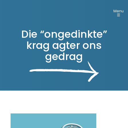
Menu
☰
Die “ongedinkte”
krag agter ons
gedrag