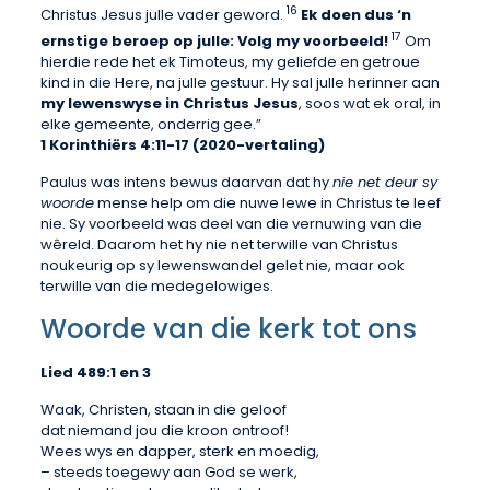
16
Christus Jesus julle vader geword.
Ek doen dus ‘n
17
ernstige beroep op julle: Volg my voorbeeld!
Om
hierdie rede het ek Timoteus, my geliefde en getroue
kind in die Here, na julle gestuur. Hy sal julle herinner aan
my lewenswyse in Christus Jesus
, soos wat ek oral, in
elke gemeente, onderrig gee.”
1 Korinthiërs 4:11-17 (2020-vertaling)
Paulus was intens bewus daarvan dat hy
nie net deur sy
woorde
mense help om die nuwe lewe in Christus te leef
nie. Sy voorbeeld was deel van die vernuwing van die
wêreld. Daarom het hy nie net terwille van Christus
noukeurig op sy lewenswandel gelet nie, maar ook
terwille van die medegelowiges.
Woorde van die kerk tot ons
Lied 489:1 en 3
Waak, Christen, staan in die geloof
dat niemand jou die kroon ontroof!
Wees wys en dapper, sterk en moedig,
– steeds toegewy aan God se werk,