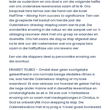
lede se ouderdom en ons doel is om die volgende helfte
van ons onderskeie lewensreise saam af te lê. Ons
bespreek tans temas aan die hand van die boek
HalfTime
–
Moving from success to significance
. Tien van
die groeplede het besluit om hierdie jaar die
Outeniekwa-driedag-staptog saam aan te pak. Die
wonderlike ervaring in die natuur en die aanpak van so ’n
uitdaging resoneer sterk met ons groep se waardes en
doelwitte. Ons het saans die dag se stap afgesluit deur
na te dink oor dié roetemerker wat ons groepie tans
saam in die halftydfase van ons lewens vier.
Een van die stappers deel sy persoonlike ervaring van
die avontuur:
ERHARDT TEUBES – Omdat daar geen soortgelyke
geleentheid in ons normale besige stedelike ritmes is
nie, was hierdie Outeniekwa-staptog vir my baie
waardevol. Ek was verbaas oor hoeveel ek geleer het by
die nege ander manne wat in dieselfde lewensfase en
omstandighede as ek is. Dit was ook ’n fantastiese
ervaring om so saam met medegelowiges in Christus, in
God se onbeskryflik mooi skepping te stap. Die
Outeniekwabos met al sy prag is ’n baie goeie toonbeeld