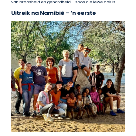
van broosheid en gehardheid – soos die lewe ook is.
Uitreik na Namibië – ’n eerste