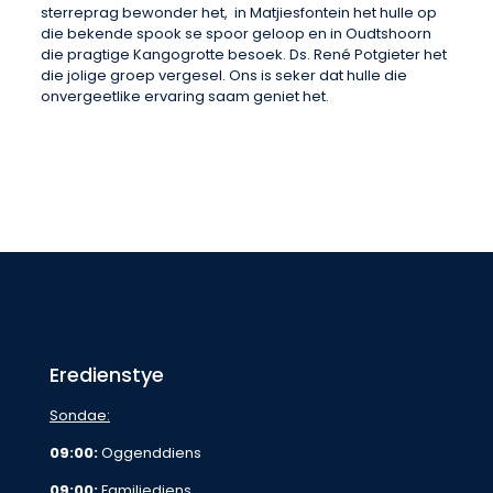
sterreprag bewonder het, in Matjiesfontein het hulle op
die bekende spook se spoor geloop en in Oudtshoorn
die pragtige Kangogrotte besoek. Ds. René Potgieter het
die jolige groep vergesel. Ons is seker dat hulle die
onvergeetlike ervaring saam geniet het.
Eredienstye
Sondae:
09:00:
Oggenddiens
09:00:
Familiediens