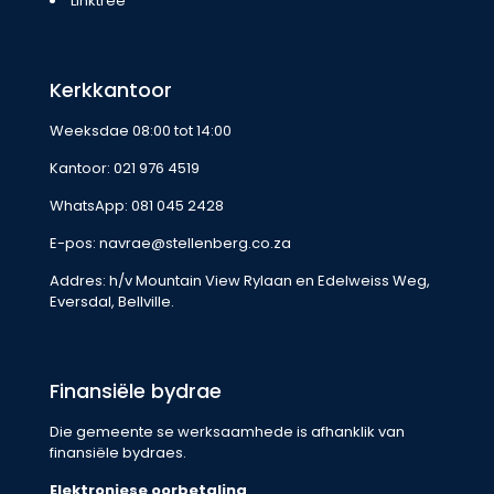
Linktree
Kerkkantoor
Weeksdae 08:00 tot 14:00
Kantoor:
021 976 4519
WhatsApp:
081 045 2428
E-pos:
navrae@stellenberg.co.za
Addres: h/v Mountain View Rylaan en Edelweiss Weg,
Eversdal, Bellville.
Finansiële bydrae
Die gemeente se werksaamhede is afhanklik van
finansiële bydraes.
Elektroniese oorbetaling