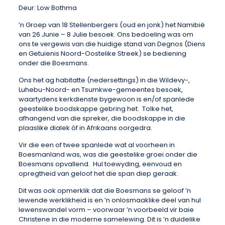
Deur: Low Bothma
’n Groep van 18 Stellenbergers (oud en jonk) het Namibië
van 26 Junie – 8 Julie besoek. Ons bedoeling was om
ons te vergewis van die huidige stand van Degnos (Diens
en Getuienis Noord-Oostelike Streek) se bediening
onder die Boesmans.
Ons het ag habitatte (nedersettings) in die Wildevy-,
Luhebu-Noord- en Tsumkwe-gemeentes besoek,
waartydens kerkdienste bygewoon is en/of spanlede
geestelike boodskappe gebring het. Tolke het,
afhangend van die spreker, die boodskappe in die
plaaslike dialek óf in Afrikaans oorgedra.
Vir die een of twee spanlede wat al voorheen in
Boesmanland was, was die geestelike groei onder die
Boesmans opvallend. Hul toewyding, eenvoud en
opregtheid van geloof het die span diep geraak.
Dit was ook opmerklik dat die Boesmans se geloof ’n
lewende werklikheid is en ’n onlosmaaklike deel van hul
lewenswandel vorm – voorwaar ’n voorbeeld vir baie
Christene in die moderne samelewing. Dit is ’n duidelike