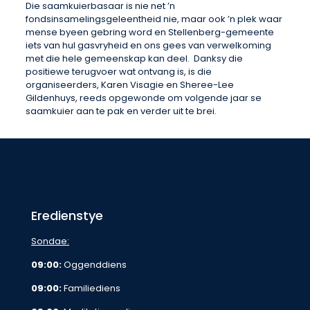
Die saamkuierbasaar is nie net ’n
fondsinsamelingsgeleentheid nie, maar ook ’n plek waar
mense byeen gebring word en Stellenberg-gemeente
iets van hul gasvryheid en ons gees van verwelkoming
met die hele gemeenskap kan deel. Danksy die
positiewe terugvoer wat ontvang is, is die
organiseerders, Karen Visagie en Sheree-Lee
Gildenhuys, reeds opgewonde om volgende jaar se
saamkuier aan te pak en verder uit te brei.
Eredienstye
Sondae:
09:00:
Oggenddiens
09:00:
Familiediens