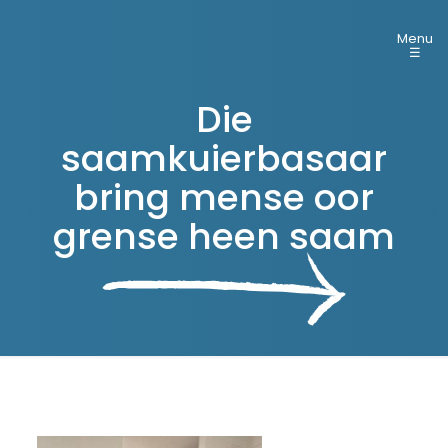
Menu
☰
Die
saamkuierbasaar
bring mense oor
grense heen saam