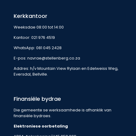
Kerkkantoor
Weeksdae 08:00 tot 14:00
Kantoor:
021 976 4519
WhatsApp:
081 045 2428
E-pos:
navrae@stellenberg.co.za
Addres: h/v Mountain View Rylaan en Edelweiss Weg,
Eversdal, Bellville.
Finansiële bydrae
Die gemeente se werksaamhede is afhanklik van
finansiële bydraes.
Elektroniese oorbetaling