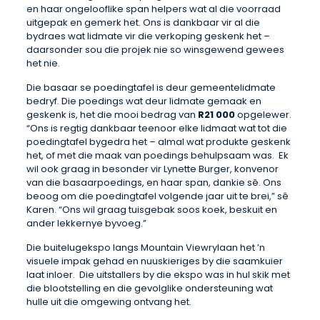
en haar ongelooflike span helpers wat al die voorraad
uitgepak en gemerk het. Ons is dankbaar vir al die
bydraes wat lidmate vir die verkoping geskenk het –
daarsonder sou die projek nie so winsgewend gewees
het nie.
Die basaar se poedingtafel is deur gemeentelidmate
bedryf. Die poedings wat deur lidmate gemaak en
geskenk is, het die mooi bedrag van
R21 000
opgelewer.
“Ons is regtig dankbaar teenoor elke lidmaat wat tot die
poedingtafel bygedra het – almal wat produkte geskenk
het, of met die maak van poedings behulpsaam was. Ek
wil ook graag in besonder vir Lynette Burger, konvenor
van die basaarpoedings, en haar span, dankie sê. Ons
beoog om die poedingtafel volgende jaar uit te brei,” sê
Karen. “Ons wil graag tuisgebak soos koek, beskuit en
ander lekkernye byvoeg.”
Die buitelugekspo langs Mountain Viewrylaan het ’n
visuele impak gehad en nuuskieriges by die saamkuier
laat inloer. Die uitstallers by die ekspo was in hul skik met
die blootstelling en die gevolglike ondersteuning wat
hulle uit die omgewing ontvang het.