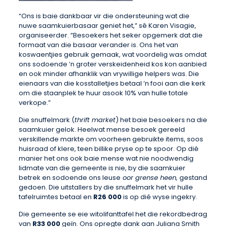
“Ons is baie dankbaar vir die ondersteuning wat die
nuwe saamkuierbasaar geniet het,” sê Karen Visagie,
organiseerder. “Besoekers het seker opgemerk dat die
formaat van die basaar verander is. Ons het van
koswaentjies gebruik gemaak, wat voordelig was omdat
ons sodoende ’n groter verskeidenheid kos kon aanbied
en ook minder afhanklik van vrywillige helpers was. Die
eienaars van die kosstalletjies betaal ’n fooi aan die kerk
om die staanplek te huur asook 10% van hulle totale
verkope.”
Die snuffelmark (
thrift market
) het baie besoekers na die
saamkuier gelok. Heelwat mense besoek gereeld
verskillende markte om voorheen gebruikte items, soos
huisraad of klere, teen billike pryse op te spoor. Op dié
manier het ons ook baie mense wat nie noodwendig
lidmate van die gemeente is nie, by die saamkuier
betrek en sodoende ons leuse
oor grense heen,
gestand
gedoen. Die uitstallers by die snuffelmark het vir hulle
tafelruimtes betaal en
R26 000
is op dié wyse ingekry.
Die gemeente se eie witolifanttafel het die rekordbedrag
van
R33 000
geïn. Ons opregte dank aan Juliana Smith