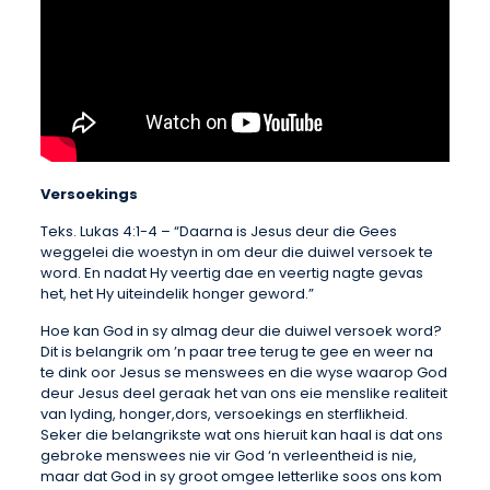
Versoekings
Teks. Lukas 4:1-4 – “Daarna is Jesus deur die Gees
weggelei die woestyn in om deur die duiwel versoek te
word. En nadat Hy veertig dae en veertig nagte gevas
het, het Hy uiteindelik honger geword.”
Hoe kan God in sy almag deur die duiwel versoek word?
Dit is belangrik om ’n paar tree terug te gee en weer na
te dink oor Jesus se menswees en die wyse waarop God
deur Jesus deel geraak het van ons eie menslike realiteit
van lyding, honger,dors, versoekings en sterflikheid.
Seker die belangrikste wat ons hieruit kan haal is dat ons
gebroke menswees nie vir God ‘n verleentheid is nie,
maar dat God in sy groot omgee letterlike soos ons kom