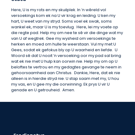
Here, U is my rots en my skuilplek. In ‘n wêreld vol
versoekings kom ek na U vir krag en leiding. U ken my
hart, U weet van my stryd. Soms voel ek swak, soms
wankel ek, maar U is my toevlug. Here, lei my voete op
die regte pad. Help my om nee te sê vir die dinge wat my
van U af wegtrek. Gee my wysheid om versoekings te
herken en moed om hulle te weerstaan. Vul my met U
Gees, sodat ek gefokus bly op U waarheid en liefde. U
Woord sê dat U nooit ‘n versoeking oor my pad sal bring
wat ek nie met U hulp kan oorwin nie. Help my om op U
beloftes te vertrou en my gedagtes gevange te neem in
gehoorsaamheid aan Christus. Dankie, Here, dat ek nie
alleen is in hierdie stryd nie. U stap saam met my, U hou
my vas, en U gee my die oorwinning. Ek prys U vir U
genade en U getrouheid. Amen.