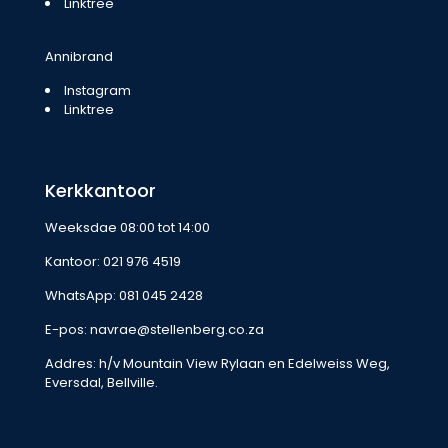
Linktree
Annibrand
Instagram
Linktree
Kerkkantoor
Weeksdae 08:00 tot 14:00
Kantoor:
021 976 4519
WhatsApp:
081 045 2428
E-pos:
navrae@stellenberg.co.za
Addres: h/v Mountain View Rylaan en Edelweiss Weg,
Eversdal, Bellville.