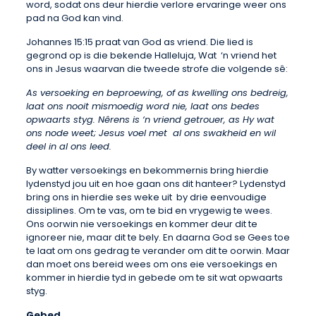
word, sodat ons deur hierdie verlore ervaringe weer ons
pad na God kan vind.
Johannes 15:15 praat van God as vriend. Die lied is
gegrond op is die bekende Halleluja, Wat ‘n vriend het
ons in Jesus waarvan die tweede strofe die volgende sê:
As versoeking en beproewing, of as kwelling ons bedreig,
laat ons nooit mismoedig word nie, laat ons bedes
opwaarts styg. Nêrens is ‘n vriend getrouer, as Hy wat
ons node weet; Jesus voel met al ons swakheid en wil
deel in al ons leed.
By watter versoekings en bekommernis bring hierdie
lydenstyd jou uit en hoe gaan ons dit hanteer? Lydenstyd
bring ons in hierdie ses weke uit by drie eenvoudige
dissiplines. Om te vas, om te bid en vrygewig te wees.
Ons oorwin nie versoekings en kommer deur dit te
ignoreer nie, maar dit te bely. En daarna God se Gees toe
te laat om ons gedrag te verander om dit te oorwin. Maar
dan moet ons bereid wees om ons eie versoekings en
kommer in hierdie tyd in gebede om te sit wat opwaarts
styg.
Gebed