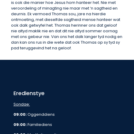
is ook die manier hoe Jesus hom hanteer het. Nie met
veroordeling of minagting nie maar met ‘n sagtheid en
deurnis. Ek vermoed Thomas sou, jare na hierdie
ontmoeting, met dieselfde sagtheid mense hanteer wat
ook dalk getwyfel het. Thomas herinner ons dat geloof
nie altyd maklik nie en dat dit nie altyd sommer oornag
met ons gebeur nie. Van ons het dalk langer tyd nodig en
dan kan ons rus in die wete dat ook Thomas op sy tyd sy
pad teruggevind het na geloof.
Eredienstye
Sondae:
09:00:
Oggenddiens
09:00:
Familiediens