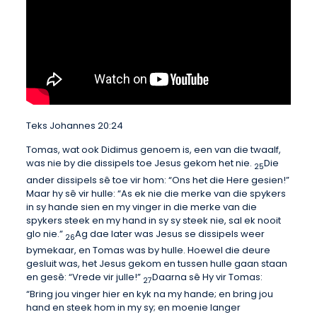
Teks Johannes 20:24
Tomas, wat ook Didimus genoem is, een van die twaalf,
was nie by die dissipels toe Jesus gekom het nie.
Die
25
ander dissipels sê toe vir hom: “Ons het die Here gesien!”
Maar hy sê vir hulle: “As ek nie die merke van die spykers
in sy hande sien en my vinger in die merke van die
spykers steek en my hand in sy sy steek nie, sal ek nooit
glo nie.”
Ag dae later was Jesus se dissipels weer
26
bymekaar, en Tomas was by hulle. Hoewel die deure
gesluit was, het Jesus gekom en tussen hulle gaan staan
en gesê: “Vrede vir julle!”
Daarna sê Hy vir Tomas:
27
“Bring jou vinger hier en kyk na my hande; en bring jou
hand en steek hom in my sy; en moenie langer