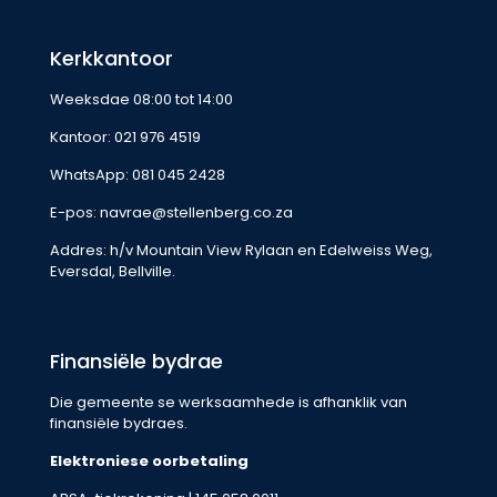
Kerkkantoor
Weeksdae 08:00 tot 14:00
Kantoor:
021 976 4519
WhatsApp:
081 045 2428
E-pos:
navrae@stellenberg.co.za
Addres: h/v Mountain View Rylaan en Edelweiss Weg,
Eversdal, Bellville.
Finansiële bydrae
Die gemeente se werksaamhede is afhanklik van
finansiële bydraes.
Elektroniese oorbetaling