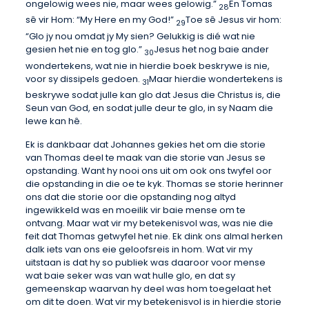
ongelowig wees nie, maar wees gelowig.”
En Tomas
28
sê vir Hom: “My Here en my God!”
Toe sê Jesus vir hom:
29
“Glo jy nou omdat jy My sien? Gelukkig is dié wat nie
gesien het nie en tog glo.”
Jesus het nog baie ander
30
wondertekens, wat nie in hierdie boek beskrywe is nie,
voor sy dissipels gedoen.
Maar hierdie wondertekens is
31
beskrywe sodat julle kan glo dat Jesus die Christus is, die
Seun van God, en sodat julle deur te glo, in sy Naam die
lewe kan hê.
Ek is dankbaar dat Johannes gekies het om die storie
van Thomas deel te maak van die storie van Jesus se
opstanding. Want hy nooi ons uit om ook ons twyfel oor
die opstanding in die oe te kyk. Thomas se storie herinner
ons dat die storie oor die opstanding nog altyd
ingewikkeld was en moeilik vir baie mense om te
ontvang. Maar wat vir my betekenisvol was, was nie die
feit dat Thomas getwyfel het nie. Ek dink ons almal herken
dalk iets van ons eie geloofsreis in hom. Wat vir my
uitstaan is dat hy so publiek was daaroor voor mense
wat baie seker was van wat hulle glo, en dat sy
gemeenskap waarvan hy deel was hom toegelaat het
om dit te doen. Wat vir my betekenisvol is in hierdie storie