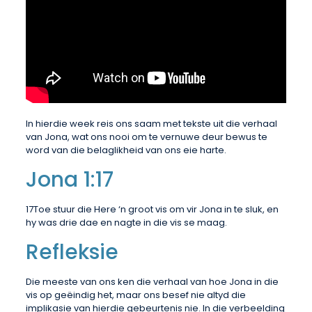
In hierdie week reis ons saam met tekste uit die verhaal
van Jona, wat ons nooi om te vernuwe deur bewus te
word van die belaglikheid van ons eie harte.
Jona 1:17
17Toe stuur die Here ‘n groot vis om vir Jona in te sluk, en
hy was drie dae en nagte in die vis se maag.
Refleksie
Die meeste van ons ken die verhaal van hoe Jona in die
vis op geëindig het, maar ons besef nie altyd die
implikasie van hierdie gebeurtenis nie. In die verbeelding