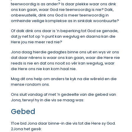
teenwoordig is as ander? Is daar plekke waar ons dink
ons kan gaan, waar God nie teenwoordig is nie? Dalk,
onbewustelik, dink ons God is meer teenwoordig in
omheinde veilige komplekse as in sinkdak woonbuurte?
Of dalk dink ons daar is ’n beperking tot God se genade,
dat jy net tot op ’n punt kan wegvlug en daarna kan die
Here jou nie meer red nie?
Jona daag hierdie gedagtes binne ons uit en wys vir ons
dat daar nêrens is waar ons kan gaan, waar die Here nie
reeds is nie en dat ons nooit so vêr kan wegvlug, waar
die Here ons nie kan kom haal nie.
Mag dit ons help om anders te kyk na die wêreld en die
mense rondom ons.
Ons sluit vandag af met ’n gedeelte van die gebed van
Jona, terwyl hy in die vis se maag was:
Gebed
1Toe bid Jona daar binne-in die vis tot die Here sy God.
2Jona het gesê: