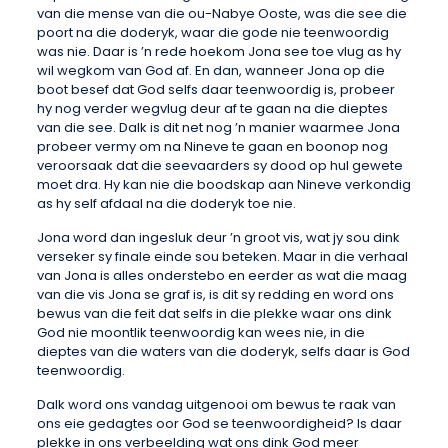
van die mense van die ou-Nabye Ooste, was die see die
poort na die doderyk, waar die gode nie teenwoordig
was nie. Daar is ’n rede hoekom Jona see toe vlug as hy
wil wegkom van God af. En dan, wanneer Jona op die
boot besef dat God selfs daar teenwoordig is, probeer
hy nog verder wegvlug deur af te gaan na die dieptes
van die see. Dalk is dit net nog ’n manier waarmee Jona
probeer vermy om na Nineve te gaan en boonop nog
veroorsaak dat die seevaarders sy dood op hul gewete
moet dra. Hy kan nie die boodskap aan Nineve verkondig
as hy self afdaal na die doderyk toe nie.
Jona word dan ingesluk deur ’n groot vis, wat jy sou dink
verseker sy finale einde sou beteken. Maar in die verhaal
van Jona is alles onderstebo en eerder as wat die maag
van die vis Jona se graf is, is dit sy redding en word ons
bewus van die feit dat selfs in die plekke waar ons dink
God nie moontlik teenwoordig kan wees nie, in die
dieptes van die waters van die doderyk, selfs daar is God
teenwoordig.
Dalk word ons vandag uitgenooi om bewus te raak van
ons eie gedagtes oor God se teenwoordigheid? Is daar
plekke in ons verbeelding wat ons dink God meer