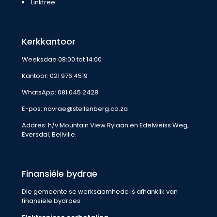
Linktree
Kerkkantoor
Weeksdae 08:00 tot 14:00
Kantoor:
021 976 4519
WhatsApp:
081 045 2428
E-pos:
navrae@stellenberg.co.za
Addres: h/v Mountain View Rylaan en Edelweiss Weg,
Eversdal, Bellville.
Finansiële bydrae
Die gemeente se werksaamhede is afhanklik van
finansiële bydraes.