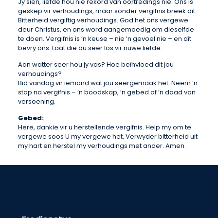
Jy sien, liefde hou nie rekord van oortredings nie. Ons is
geskep vir verhoudings, maar sonder vergifnis breek dit.
Bitterheid vergiftig verhoudings. God het ons vergewe
deur Christus, en ons word aangemoedig om dieselfde
te doen. Vergifnis is ’n keuse – nie ’n gevoel nie – en dit
bevry ons. Laat die ou seer los vir nuwe liefde.
Aan watter seer hou jy vas? Hoe beïnvloed dit jou
verhoudings?
Bid vandag vir iemand wat jou seergemaak het. Neem ’n
stap na vergifnis – ’n boodskap, ’n gebed of ’n daad van
versoening.
Gebed:
Here, dankie vir u herstellende vergifnis. Help my om te
vergewe soos U my vergewe het. Verwyder bitterheid uit
my hart en herstel my verhoudings met ander. Amen.