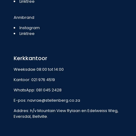
Linktree
Annibrand
Instagram
Linktree
Kerkkantoor
Weeksdae 08:00 tot 14:00
Kantoor:
021 976 4519
WhatsApp:
081 045 2428
E-pos:
navrae@stellenberg.co.za
Addres: h/v Mountain View Rylaan en Edelweiss Weg,
Eversdal, Bellville.