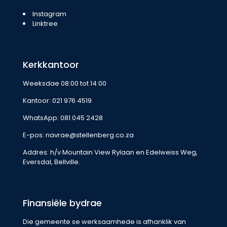
Instagram
Linktree
Kerkkantoor
Weeksdae 08:00 tot 14:00
Kantoor:
021 976 4519
WhatsApp:
081 045 2428
E-pos:
navrae@stellenberg.co.za
Addres: h/v Mountain View Rylaan en Edelweiss Weg,
Eversdal, Bellville.
Finansiële bydrae
Die gemeente se werksaamhede is afhanklik van