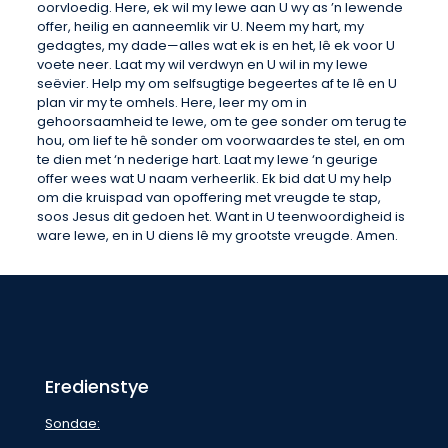
oorvloedig. Here, ek wil my lewe aan U wy as ’n lewende
offer, heilig en aanneemlik vir U. Neem my hart, my
gedagtes, my dade—alles wat ek is en het, lê ek voor U
voete neer. Laat my wil verdwyn en U wil in my lewe
seëvier. Help my om selfsugtige begeertes af te lê en U
plan vir my te omhels. Here, leer my om in
gehoorsaamheid te lewe, om te gee sonder om terug te
hou, om lief te hê sonder om voorwaardes te stel, en om
te dien met ‘n nederige hart. Laat my lewe ‘n geurige
offer wees wat U naam verheerlik. Ek bid dat U my help
om die kruispad van opoffering met vreugde te stap,
soos Jesus dit gedoen het. Want in U teenwoordigheid is
ware lewe, en in U diens lê my grootste vreugde. Amen.
Eredienstye
Sondae: