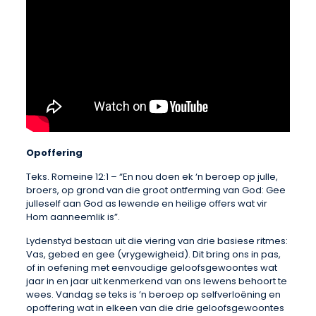
Opoffering
Teks. Romeine 12:1 – “En nou doen ek ‘n beroep op julle,
broers, op grond van die groot ontferming van God: Gee
julleself aan God as lewende en heilige offers wat vir
Hom aanneemlik is”.
Lydenstyd bestaan uit die viering van drie basiese ritmes:
Vas, gebed en gee (vrygewigheid). Dit bring ons in pas,
of in oefening met eenvoudige geloofsgewoontes wat
jaar in en jaar uit kenmerkend van ons lewens behoort te
wees. Vandag se teks is ’n beroep op selfverloëning en
opoffering wat in elkeen van die drie geloofsgewoontes