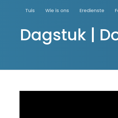
Tuis
Wie is ons
Eredienste
F
Dagstuk | D