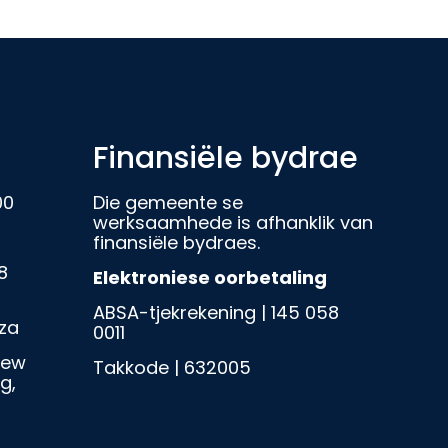
Finansiële bydrae
00
Die gemeente se
werksaamhede is afhanklik van
finansiële bydraes.
8
Elektroniese oorbetaling
ABSA-tjekrekening | 145 058
za
0011
iew
Takkode | 632005
g,