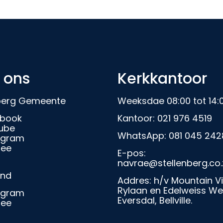
 ons
Kerkkantoor
nberg Gemeente
Weeksdae 08:00 tot 14:
book
Kantoor:
021 976 4519
ube
WhatsApp:
081 045 242
agram
ree
E-pos:
navrae@stellenberg.co.
and
Addres: h/v Mountain V
Rylaan en Edelweiss We
agram
Eversdal, Bellville.
ree