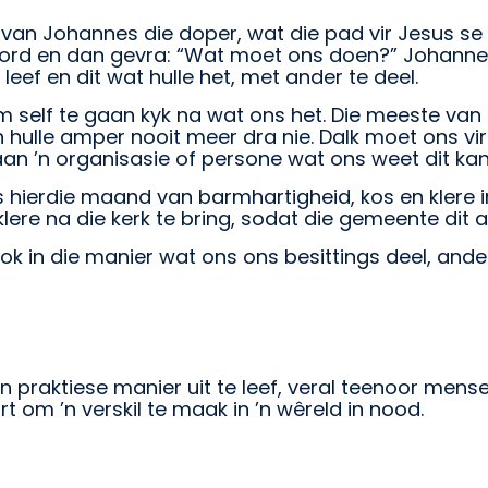
 van Johannes die doper, wat die pad vir Jesus se
d en dan gevra: “Wat moet ons doen?” Johannes 
eef en dit wat hulle het, met ander te deel.
 om self te gaan kyk na wat ons het. Die meeste va
 hulle amper nooit meer dra nie. Dalk moet ons vir
aan ’n organisasie of persone wat ons weet dit kan
ierdie maand van barmhartigheid, kos en klere in v
re na die kerk te bring, sodat die gemeente dit a
ok in die manier wat ons ons besittings deel, and
n praktiese manier uit te leef, veral teenoor men
 om ’n verskil te maak in ’n wêreld in nood.