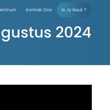
sentrum
Kontak Ons
Is Jy Nuut ?
ugustus 2024