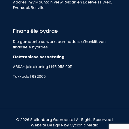
Addres: h/v Mountain View Rylaan en Edelweiss Weg,
Eversdal, Bellville.
Finansiële bydrae
Die gemeente se werksaamhede is afhanklik van
finansiële bydraes.
Elektroniese oorbetaling
ABSA-tjekrekening | 145 058 0011
Takkode | 632005
© 2026 Stellenberg Gemeente | All Rights Reserved |
Website Design
ℵ by Cyclonic Media