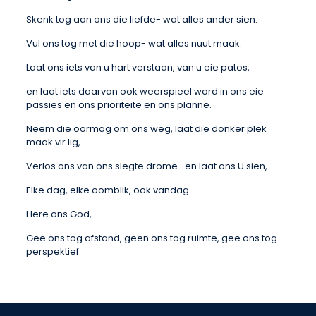
Skenk tog aan ons die liefde- wat alles ander sien.
Vul ons tog met die hoop- wat alles nuut maak.
Laat ons iets van u hart verstaan, van u eie patos,
en laat iets daarvan ook weerspieel word in ons eie
passies en ons prioriteite en ons planne.
Neem die oormag om ons weg, laat die donker plek
maak vir lig,
Verlos ons van ons slegte drome- en laat ons U sien,
Elke dag, elke oomblik, ook vandag.
Here ons God,
Gee ons tog afstand, geen ons tog ruimte, gee ons tog
perspektief