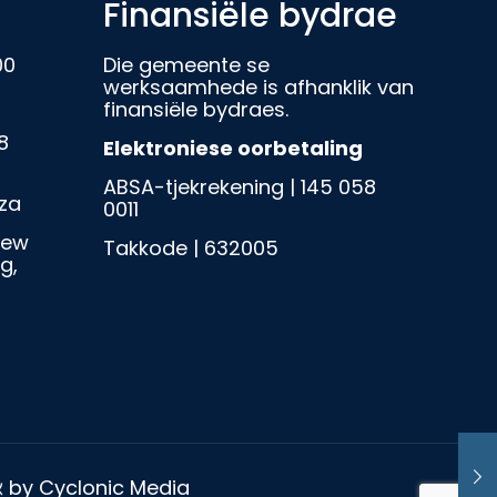
Finansiële bydrae
00
Die gemeente se
werksaamhede is afhanklik van
finansiële bydraes.
8
Elektroniese oorbetaling
ABSA-tjekrekening | 145 058
za
0011
iew
Takkode | 632005
g,
 by Cyclonic Media