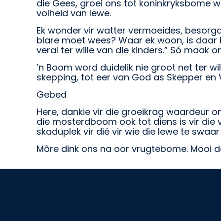
die Gees, groei ons tot koninkryksbome wa
volheid van lewe.
Ek wonder vir watter vermoeides, besor
blare moet wees? Waar ek woon, is daar b
veral ter wille van die kinders.” Só maak 
’n Boom word duidelik nie groot net ter w
skepping, tot eer van God as Skepper en 
Gebed
Here, dankie vir die groeikrag waardeur o
die mosterdboom ook tot diens is vir die 
skaduplek vir dié vir wie die lewe te swaa
Môre dink ons na oor vrugtebome. Mooi da