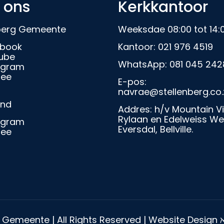
 ons
Kerkkantoor
nberg Gemeente
Weeksdae 08:00 tot 14:
book
Kantoor:
021 976 4519
ube
WhatsApp:
081 045 242
agram
ree
E-pos:
navrae@stellenberg.co.
and
Addres: h/v Mountain V
Rylaan en Edelweiss We
agram
Eversdal, Bellville.
ree
 Gemeente | All Rights Reserved |
Website Design
ℵ