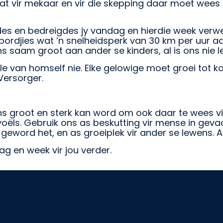
t vir mekaar en vir die skepping daar moet wees i
gdes en bedreigdes jy vandag en hierdie week ve
ordjies wat ’n snelheidsperk van 30 km per uur aa
ons saam groot aan ander se kinders, al is ons nie l
ille van homself nie. Elke gelowige moet groei to
Versorger.
ns groot en sterk kan word om ook daar te wees vi
voëls. Gebruik ons as beskutting vir mense in gevaa
r geword het, en as groeiplek vir ander se lewens. 
g en week vir jou verder.