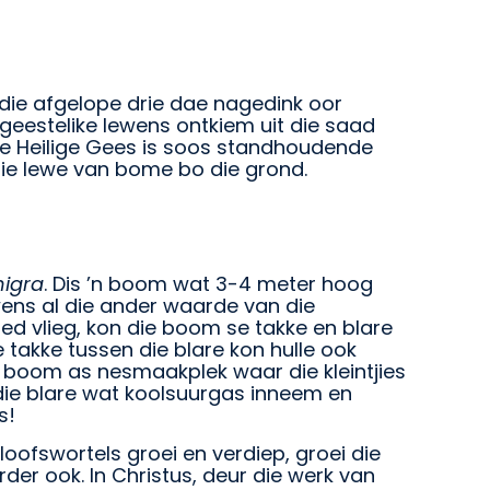
die afgelope drie dae nagedink oor
geestelike lewens ontkiem uit die saad
Die Heilige Gees is soos standhoudende
die lewe van bome bo die grond.
nigra
. Dis ’n boom wat 3-4 meter hoog
ens al die ander waarde van die
d vlieg, kon die boom se takke en blare
 takke tussen die blare kon hulle ook
 boom as nesmaakplek waar die kleintjies
die blare wat koolsuurgas inneem en
s!
oofswortels groei en verdiep, groei die
der ook. In Christus, deur die werk van