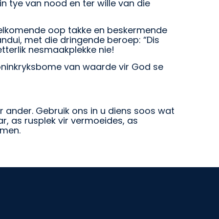
n tye van nood en ter wille van die
rwelkomende oop takke en beskermende
ndui, met die dringende beroep: “Dis
etterlik nesmaakplekke nie!
t koninkryksbome van waarde vir God se
r ander. Gebruik ons in u diens soos wat
r, as rusplek vir vermoeides, as
Amen.