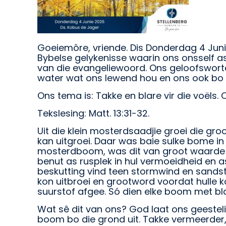
Goeiemôre, vriende. Dis Donderdag 4 Juni
Bybelse gelykenisse waarin ons onsself a
van die evangeliewoord. Ons geloofsworte
water wat ons lewend hou en ons ook bo 
Ons tema is: Takke en blare vir die voëls
Tekslesing: Matt. 13:31-32.
Uit die klein mosterdsaadjie groei die g
kan uitgroei. Daar was baie sulke bome 
mosterdboom, was dit van groot waarde vi
benut as rusplek in hul vermoeidheid en a
beskutting vind teen stormwind en sandst
kon uitbroei en grootword voordat hulle 
suurstof afgee. Só dien elke boom met bla
Wat sê dit van ons? God laat ons geesteli
boom bo die grond uit. Takke vermeerder, r