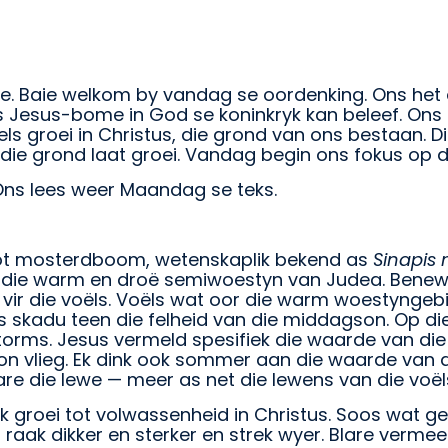
e. Baie welkom by vandag se oordenking. Ons het 
s Jesus-bome in God se koninkryk kan beleef. Ons 
ls groei in Christus, die grond van ons bestaan. 
die grond laat groei. Vandag begin ons fokus op 
. Ons lees weer Maandag se teks.
root mosterdboom, wetenskaplik bekend as
Sinapis 
in die warm en droë semiwoestyn van Judea. Benew
r die voëls. Voëls wat oor die warm woestyngebie
s skadu teen die felheid van die middagson. Op die
orms. Jesus vermeld spesifiek die waarde van die
kon vlieg. Ek dink ook sommer aan die waarde van 
re die lewe — meer as net die lewens van die voël
k groei tot volwassenheid in Christus. Soos wat gel
aak dikker en sterker en strek wyer. Blare vermeer