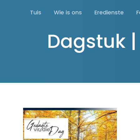
Tuis
Wie is ons
Eredienste
F
Dagstuk |