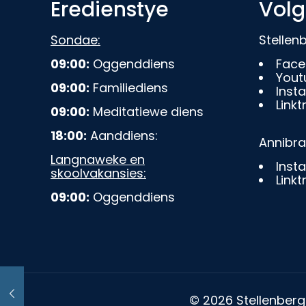
Eredienstye
Volg
Sondae:
Stelle
09:00:
Oggenddiens
Face
Yout
09:00:
Familiediens
Inst
Linkt
09:00:
Meditatiewe diens
18:00:
Aanddiens:
Annibr
Langnaweke en
Inst
skoolvakansies:
Linkt
09:00:
Oggenddiens
© 2026 Stellenberg