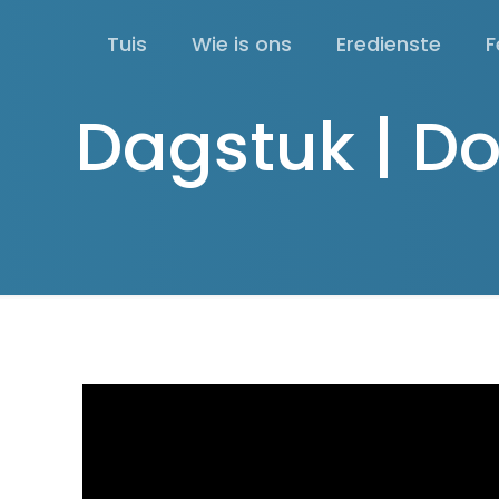
Tuis
Wie is ons
Eredienste
F
Dagstuk | D