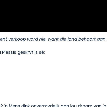
 verkoop word nie, want die land behoort aan My
lessis geskryf is sê:
we? ‘n Mens dink onvermydelik aan jou droom van ‘n