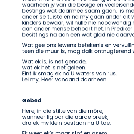
waarheen jy van die besige en veeleisende
bestings wat daarmee saam gaan, is met har
ander se tuiste en na my gaan ander dit w
kinders bewaar, wil hulle nie noodwendig
aan ander mense behoort het. In Prediker 
besittings na aan een wat glad nie daarvoor
Wat gee ons lewens betekenis en vervulli
teen die muur is, mag dalk ontnugterend
Wat ek is, is net genade,
wat ek het is net geleen.
Eintlik smag ek na U waters van rus.
Lei my, Heer vanaand daarheen.
Gebed
Here, in die stilte van die môre,
wanneer lig oor die aarde breek,
dra ek my klein bestaan na U toe.
Ek weet ek’s maar stof en asem,