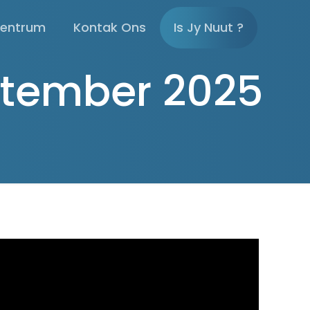
sentrum
Kontak Ons
Is Jy Nuut ?
ptember 2025