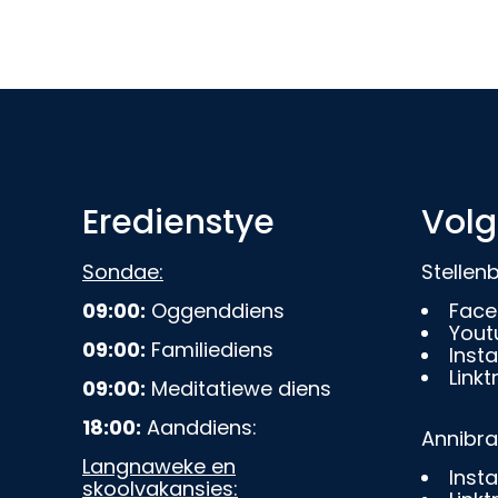
Eredienstye
Volg
Sondae:
Stelle
09:00:
Oggenddiens
Face
Yout
09:00:
Familiediens
Inst
Linkt
09:00:
Meditatiewe diens
18:00:
Aanddiens:
Annibr
Langnaweke en
Inst
skoolvakansies: