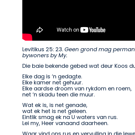
Levitikus 25: 23.
Geen grond mag permanent
bywoners by My.
Die baie bekende gebed wat deur Koos du P
Elke dag is ‘n gedagte.
Elke kamer net gehuur.
Elke aardse droom van rykdom en roem,
net ‘n skadu teen die muur.
Wat ek is, is net genade,
wat ek het is net geleen.
Eintlik smag ek na U waters van rus.
Lei my, Heer vanaand daarheen.
Waar vind ons rus en vervulling in die le