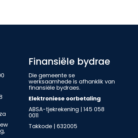
Finansiële bydrae
00
Die gemeente se
werksaamhede is afhanklik van
finansiële bydraes.
8
Elektroniese oorbetaling
ABSA-tjekrekening | 145 058
za
0011
iew
Takkode | 632005
g,