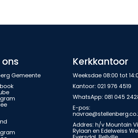
 ons
Kerkkantoor
nberg Gemeente
Weeksdae 08:00 tot 14:
book
Kantoor:
021 976 4519
ube
WhatsApp:
081 045 242
agram
ree
E-pos:
navrae@stellenberg.co.
and
Addres: h/v Mountain V
Rylaan en Edelweiss We
agram
Eversdal, Bellville.