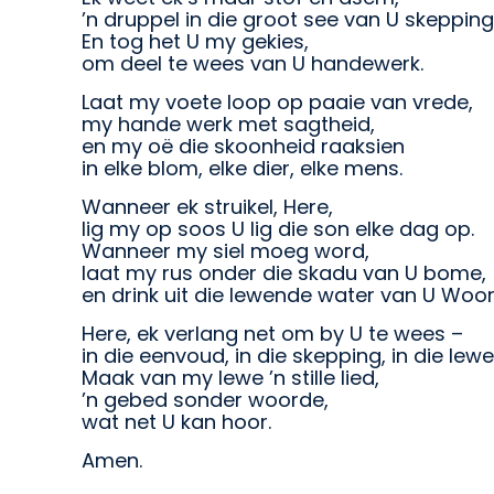
’n druppel in die groot see van U skepping
En tog het U my gekies,
om deel te wees van U handewerk.
Laat my voete loop op paaie van vrede,
my hande werk met sagtheid,
en my oë die skoonheid raaksien
in elke blom, elke dier, elke mens.
Wanneer ek struikel, Here,
lig my op soos U lig die son elke dag op.
Wanneer my siel moeg word,
laat my rus onder die skadu van U bome,
en drink uit die lewende water van U Woor
Here, ek verlang net om by U te wees –
in die eenvoud, in die skepping, in die lewe
Maak van my lewe ’n stille lied,
’n gebed sonder woorde,
wat net U kan hoor.
Amen.