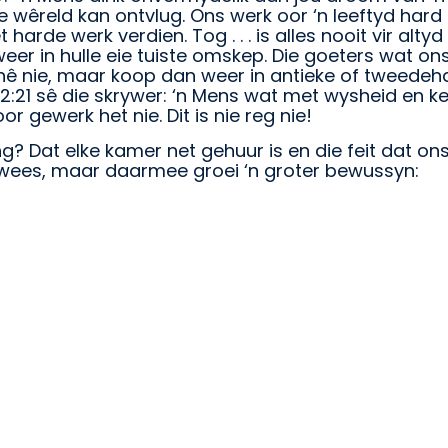
 wêreld kan ontvlug. Ons werk oor ‘n leeftyd hard
de werk verdien. Tog . . . is alles nooit vir altyd
eer in hulle eie tuiste omskep. Die goeters wat on
 hê nie, maar koop dan weer in antieke of tweede
2:21 sê die skrywer: ‘n Mens wat met wysheid en ke
 gewerk het nie. Dit is nie reg nie!
ng? Dat elke kamer net gehuur is en die feit dat 
 wees, maar daarmee groei ‘n groter bewussyn: