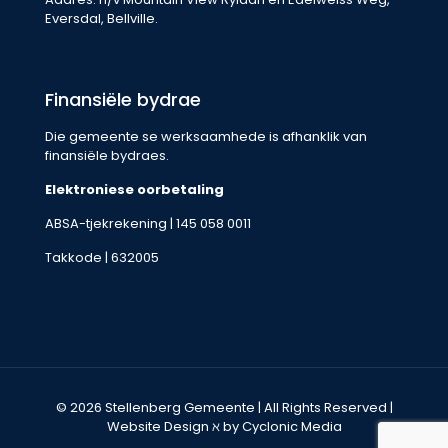
Eversdal, Bellville.
Finansiële bydrae
Die gemeente se werksaamhede is afhanklik van
finansiële bydraes.
Elektroniese oorbetaling
ABSA-tjekrekening | 145 058 0011
Takkode | 632005
© 2026 Stellenberg Gemeente | All Rights Reserved |
Website Design
ℵ by Cyclonic Media