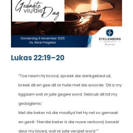
Lukas 22:19–20
“Toe neem Hy brood, spreek die dankgebed uit,
breek dit en gee dit vir hulle met die woorde: ‘Dit is my
liggaam wat vir julle gegee word. Gebruik dit tot my
gedagtenis.’
Met die beker ná die maaltyd het Hy net so gemaak
en gesê: ‘Hierdie beker is die nuwe verbond, beseël
deur my bloed, wat vir julle vergiet word.’”