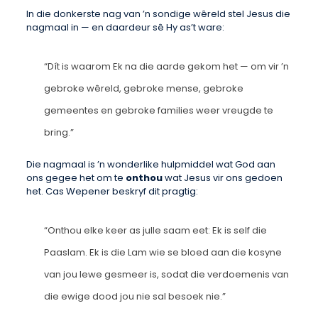
In die donkerste nag van ’n sondige wêreld stel Jesus die
nagmaal in — en daardeur sê Hy as’t ware:
“Dít is waarom Ek na die aarde gekom het — om vir ’n
gebroke wêreld, gebroke mense, gebroke
gemeentes en gebroke families weer vreugde te
bring.”
Die nagmaal is ’n wonderlike hulpmiddel wat God aan
ons gegee het om te
onthou
wat Jesus vir ons gedoen
het. Cas Wepener beskryf dit pragtig:
“Onthou elke keer as julle saam eet: Ek is self die
Paaslam. Ek is die Lam wie se bloed aan die kosyne
van jou lewe gesmeer is, sodat die verdoemenis van
die ewige dood jou nie sal besoek nie.”