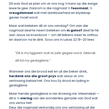
Dit was God se plan om vir ons nog ’n kans op die ewige
lewe te gee. Daarom is die nagmaal ’n
feesmaal
, ’n
vreugdemaal
wat met dankbaarheid en blydskap
gevier moet word.
Maar wat beteken dit vir ons vandag? Om aan die
nagmaal deel te neem beteken om
in geloof
deel te hê
aan Jesus se kruisdood — om dit telkens weer te onthou
en daaroor na te dink. Soos ons in Lukas 22:19–20 lees:
“Dit is my liggaam wat vir julle gegee word. Gebruik
dit tot my gedagtenis.”
Wanneer ons die brood eet en uit die beker drink,
herdenk ons die groot prys
wat Jesus vir ons
verlossing betaal het. Ons hou Sy dood en lyding in
gedagtenis.
Maar hierdie gedagtenis is nie droewig nie. Inteendeel —
dit is ’n
viering
van die wonderlike genade van God wat
ons verlos het!
Deur die nagmaal verkondig ons ons verlossing uit die