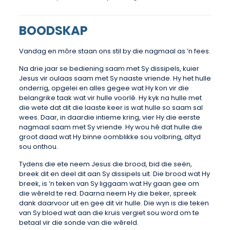
BOODSKAP
Vandag en môre staan ons stil by die nagmaal as ’n fees.
Na drie jaar se bediening saam met Sy dissipels, kuier
Jesus vir oulaas saam met Sy naaste vriende. Hy het hulle
onderrig, opgelei en alles gegee wat Hy kon vir die
belangrike taak wat vir hulle voorlê. Hy kyk na hulle met
die wete dat dit die laaste keer is wat hulle so saam sal
wees. Daar, in daardie intieme kring, vier Hy die eerste
nagmaal saam met Sy vriende. Hy wou hê dat hulle die
groot daad wat Hy binne oomblikke sou volbring, altyd
sou onthou.
Tydens die ete neem Jesus die brood, bid die seën,
breek dit en deel dit aan Sy dissipels uit. Die brood wat Hy
breek, is ’n teken van Sy liggaam wat Hy gaan gee om
die wêreld te red. Daarna neem Hy die beker, spreek
dank daarvoor uit en gee dit vir hulle. Die wyn is die teken
van Sy bloed wat aan die kruis vergiet sou word om te
betaal vir die sonde van die wêreld.