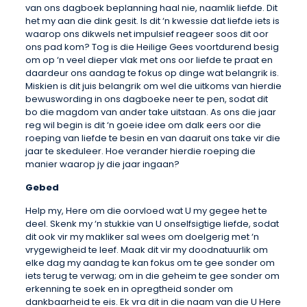
van ons dagboek beplanning haal nie, naamlik liefde. Dit
het my aan die dink gesit. Is dit ‘n kwessie dat liefde iets is
waarop ons dikwels net impulsief reageer soos dit oor
ons pad kom? Tog is die Heilige Gees voortdurend besig
om op ‘n veel dieper vlak met ons oor liefde te praat en
daardeur ons aandag te fokus op dinge wat belangrik is.
Miskien is dit juis belangrik om wel die uitkoms van hierdie
bewuswording in ons dagboeke neer te pen, sodat dit
bo die magdom van ander take uitstaan. As ons die jaar
reg wil begin is dit ‘n goeie idee om dalk eers oor die
roeping van liefde te besin en van daaruit ons take vir die
jaar te skeduleer. Hoe verander hierdie roeping die
manier waarop jy die jaar ingaan?
Gebed
Help my, Here om die oorvloed wat U my gegee het te
deel. Skenk my ‘n stukkie van U onselfsigtige liefde, sodat
dit ook vir my makliker sal wees om doelgerig met ‘n
vrygewigheid te leef. Maak dit vir my doodnatuurlik om
elke dag my aandag te kan fokus om te gee sonder om
iets terug te verwag; om in die geheim te gee sonder om
erkenning te soek en in opregtheid sonder om
dankbaarheid te eis. Ek vra dit in die naam van die U Here