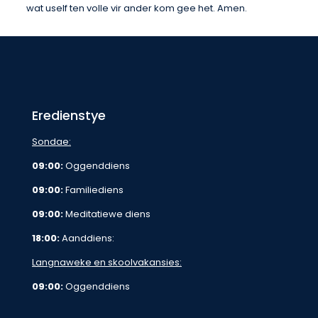
wat uself ten volle vir ander kom gee het. Amen.
Eredienstye
Sondae:
09:00:
Oggenddiens
09:00:
Familiediens
09:00:
Meditatiewe diens
18:00:
Aanddiens:
Langnaweke en skoolvakansies:
09:00:
Oggenddiens