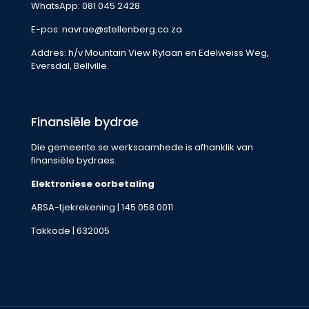
WhatsApp:
081 045 2428
E-pos:
navrae@stellenberg.co.za
Addres: h/v Mountain View Rylaan en Edelweiss Weg,
Eversdal, Bellville.
Finansiële bydrae
Die gemeente se werksaamhede is afhanklik van
finansiële bydraes.
Elektroniese oorbetaling
ABSA-tjekrekening | 145 058 0011
Takkode | 632005