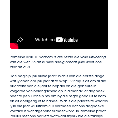
Romeine 13:10-11.
Daarom is die liefde die volle uitvoering
van die wet. En dit is alles nodig omdat julle weet hoe
laat dit al is.
Hoe begin jy jou nuwe jaar? Wat is van die eerste dinge
wat jy doen om jou jaar af te skop? Vir my is dit om al die
prioriteite van die jaar te bepaal en die gebeure in
volgorde van belangrikheid op ‘n almanak, of dagboek
neer te pen. Dit help my om by die regte goed uit te kom
en dit doelgerig af te handel. Wat is die prioriteite waarby
jy in die jaar wil uitkom? Ek vermoed dat ons dagboeke
vol take is wat afgehandel moet word. In Romeine praat
Paulus met ons oor iets wat waarskynlik nie die takelys