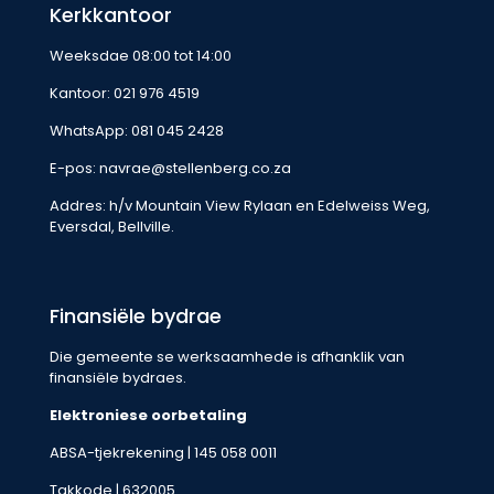
Kerkkantoor
Weeksdae 08:00 tot 14:00
Kantoor:
021 976 4519
WhatsApp:
081 045 2428
E-pos:
navrae@stellenberg.co.za
Addres: h/v Mountain View Rylaan en Edelweiss Weg,
Eversdal, Bellville.
Finansiële bydrae
Die gemeente se werksaamhede is afhanklik van
finansiële bydraes.
Elektroniese oorbetaling
ABSA-tjekrekening | 145 058 0011
Takkode | 632005