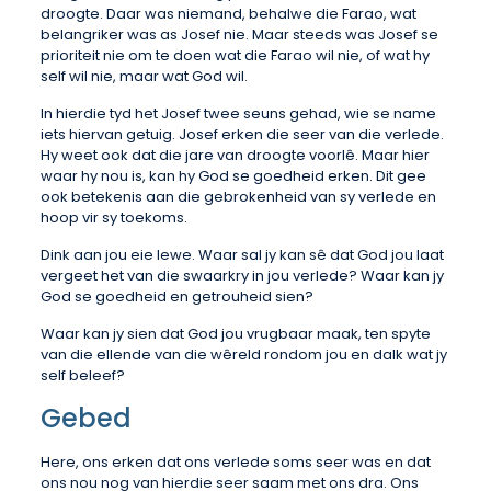
droogte. Daar was niemand, behalwe die Farao, wat
belangriker was as Josef nie. Maar steeds was Josef se
prioriteit nie om te doen wat die Farao wil nie, of wat hy
self wil nie, maar wat God wil.
In hierdie tyd het Josef twee seuns gehad, wie se name
iets hiervan getuig. Josef erken die seer van die verlede.
Hy weet ook dat die jare van droogte voorlê. Maar hier
waar hy nou is, kan hy God se goedheid erken. Dit gee
ook betekenis aan die gebrokenheid van sy verlede en
hoop vir sy toekoms.
Dink aan jou eie lewe. Waar sal jy kan sê dat God jou laat
vergeet het van die swaarkry in jou verlede? Waar kan jy
God se goedheid en getrouheid sien?
Waar kan jy sien dat God jou vrugbaar maak, ten spyte
van die ellende van die wêreld rondom jou en dalk wat jy
self beleef?
Gebed
Here, ons erken dat ons verlede soms seer was en dat
ons nou nog van hierdie seer saam met ons dra. Ons