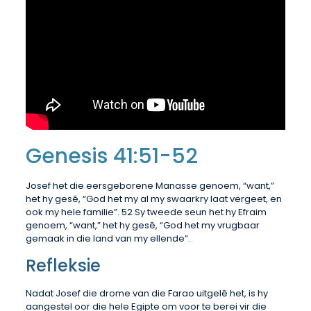
Genesis 41:51-52
Josef het die eersgeborene Manasse genoem, “want,”
het hy gesê, “God het my al my swaarkry laat vergeet, en
ook my hele familie”. 52 Sy tweede seun het hy Efraim
genoem, “want,” het hy gesê, “God het my vrugbaar
gemaak in die land van my ellende”.
Refleksie
Nadat Josef die drome van die Farao uitgelê het, is hy
aangestel oor die hele Egipte om voor te berei vir die