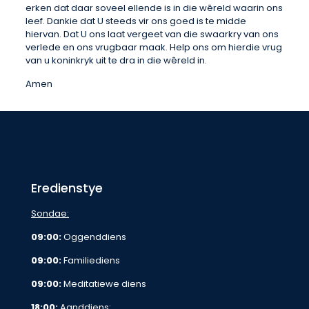
erken dat daar soveel ellende is in die wêreld waarin ons
leef. Dankie dat U steeds vir ons goed is te midde
hiervan. Dat U ons laat vergeet van die swaarkry van ons
verlede en ons vrugbaar maak. Help ons om hierdie vrug
van u koninkryk uit te dra in die wêreld in.
Amen
Eredienstye
Sondae:
09:00:
Oggenddiens
09:00:
Familiediens
09:00:
Meditatiewe diens
18:00:
Aanddiens: