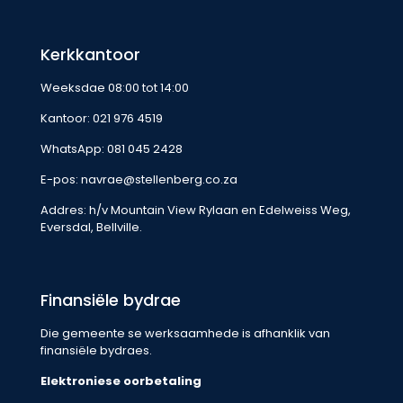
Kerkkantoor
Weeksdae 08:00 tot 14:00
Kantoor:
021 976 4519
WhatsApp:
081 045 2428
E-pos:
navrae@stellenberg.co.za
Addres: h/v Mountain View Rylaan en Edelweiss Weg,
Eversdal, Bellville.
Finansiële bydrae
Die gemeente se werksaamhede is afhanklik van
finansiële bydraes.
Elektroniese oorbetaling