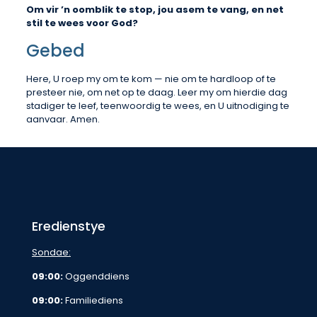
Om vir ’n oomblik te stop, jou asem te vang, en net
stil te wees voor God?
Gebed
Here, U roep my om te kom — nie om te hardloop of te
presteer nie, om net op te daag. Leer my om hierdie dag
stadiger te leef, teenwoordig te wees, en U uitnodiging te
aanvaar. Amen.
Eredienstye
Sondae:
09:00:
Oggenddiens
09:00:
Familiediens