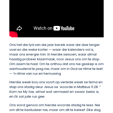
Ons het die tyd van die jaar bereik waar die dae langer
voel en die weke korter — waar die kalenders vol is,
maar ons energie min. In hierdie seisoen, waar almal
haastig probeer klaarmaak, nooi Jesus ons om te stop.
Om asem te haal. Om te onthou dat ons nie geskep is om
aanhoudend te jaag nie, maar om in God se ritme te leef
— ’n ritme van rus en hernuwing.
Hierdie week bou ons voort op verlede week se tema en
stap ons stadig deur Jesus se woorde in Matteus 11:28:
“
Kom na My toe, almal wat vermoeid en swaar belas is,
en Ek sal julle rus gee.
Ons word genooi om hierdie woorde stadig te lees. Nie
om dit te bestudeer nie, maar om dit te beleef. Elke dag