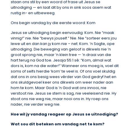
staan ons stil by een woord of frase uit Jesus se
uitnodiging — en laat dit by ons in sink soos asem wat
rustig in- en uitbeweeg.
Ons begin vandag by die eerste woord: Kom
Jesus se uitnodiging begin eenvoudig: Kom. Nie “maak
vinnig!” nie. Nie “bewys jouself.” Nie. Nie “sorteer eers jou
lewe uit en dan kan jy kom nie – net: Kom. ’n Sagte, ope
uitnodiging. Die beweging van geloof is dikwels nie ’n
groot sprong nie, maar ’n klein tree — ’n draai van die
hart terug na God toe. Jesaja 55:1 sê: “Kom, almal wat
dors is, kom na die water!” Wanneer ons moeg is, voel dit
soms of selfs hierdie ‘kom’ te veel is. Of ons voel skuldig
dat ons in ons besig wees vêrder van God gedryf het en
ons skuldgevoel keer ons dikwels om weer nader aan
hom te kom. Maar God is ’n God wat ons innooi, nie
verstoot nie. Jesus se stem is sag, nie veeleisend nie. Hy
stoot ons nie weg nie, maar nooi ons in. Hy roep ons
nader, nie verder weg nie.
Hoe wil jy vandag reageer op Jesus se uitnodiging?
Wat sou dit beteken om vandag net te kom?