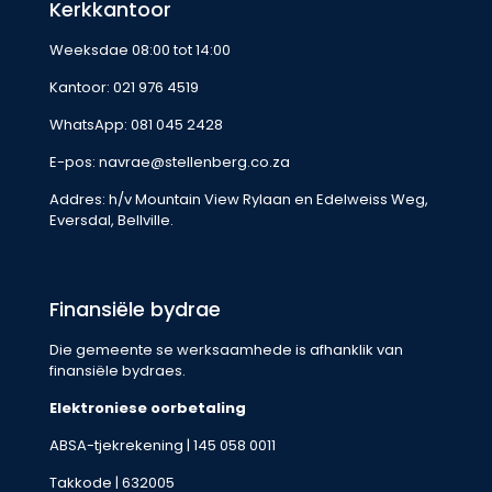
Kerkkantoor
Weeksdae 08:00 tot 14:00
Kantoor:
021 976 4519
WhatsApp:
081 045 2428
E-pos:
navrae@stellenberg.co.za
Addres: h/v Mountain View Rylaan en Edelweiss Weg,
Eversdal, Bellville.
Finansiële bydrae
Die gemeente se werksaamhede is afhanklik van
finansiële bydraes.
Elektroniese oorbetaling
ABSA-tjekrekening | 145 058 0011
Takkode | 632005