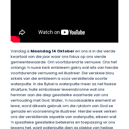
Vandag is
Maandag 14 Oktober
en ons is in die vierde
kwartaal van die jaar waar ons fokus op ons vierde
gemeentewaarde: Om voortdurend te vernuwe. Ons het
onlangs ‘n nuwe kerk embleem gekry wat iets van hierdie
voortdurende vernuwing wil illustreer. Die verskeie blou
sirkels van die embleem is soos verskillende soorte
waterputte. In die Bybel is waterputte meer as net fisiese
strukture; hulle simboliseer lewensbronne wat ons
herinner aan die diep geestelike waarhede van ons
verhouding met God. Water, ‘n noodsaaklike element vir
lewe, word dikwels gebruik om die rykdom van God se
genade en voorsiening te illustreer. Hierdie week verken
ons die verskillende aspekte van waterputte, elkeen wat
‘n spesifieke geestelike betekenis en toepassing vir ons
lewens het, want waterputte dien as plekke van heilige