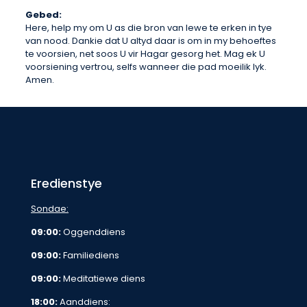
Gebed:
Here, help my om U as die bron van lewe te erken in tye
van nood. Dankie dat U altyd daar is om in my behoeftes
te voorsien, net soos U vir Hagar gesorg het. Mag ek U
voorsiening vertrou, selfs wanneer die pad moeilik lyk.
Amen.
Eredienstye
Sondae:
09:00:
Oggenddiens
09:00:
Familiediens
09:00:
Meditatiewe diens
18:00:
Aanddiens: