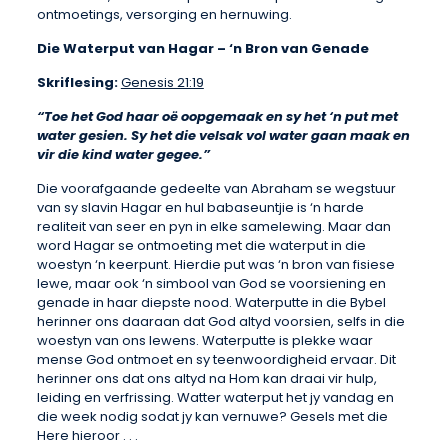
ontmoetings, versorging en hernuwing.
Die Waterput van Hagar – ‘n Bron van Genade
Skriflesing:
Genesis 21:19
“Toe het God haar oë oopgemaak en sy het ‘n put met
water gesien. Sy het die velsak vol water gaan maak en
vir die kind water gegee.”
Die voorafgaande gedeelte van Abraham se wegstuur
van sy slavin Hagar en hul babaseuntjie is ‘n harde
realiteit van seer en pyn in elke samelewing. Maar dan
word Hagar se ontmoeting met die waterput in die
woestyn ‘n keerpunt. Hierdie put was ‘n bron van fisiese
lewe, maar ook ‘n simbool van God se voorsiening en
genade in haar diepste nood. Waterputte in die Bybel
herinner ons daaraan dat God altyd voorsien, selfs in die
woestyn van ons lewens. Waterputte is plekke waar
mense God ontmoet en sy teenwoordigheid ervaar. Dit
herinner ons dat ons altyd na Hom kan draai vir hulp,
leiding en verfrissing. Watter waterput het jy vandag en
die week nodig sodat jy kan vernuwe? Gesels met die
Here hieroor . . .