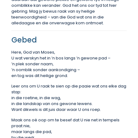
oomblikke kan verander. God het ons oor tyd tot hier
gebring. Mag jy bewus raak van sy heilige
teenwoordigheid – van die God wat ons in die
alledaagse en die onverwagse kom ontmoet.
Gebed
Here, God van Moses,
U wat verskyn het in ’n bos langs ’n gewone pad –
’n plek sonder naam,
’n oomblik sonder aankondiging –
en tog was dit heilige grond.
Leer ons om U raak te sien op die paaie wat ons elke dag
stap:
in die roetine, in die wag,
in die landskap van ons gewone lewens.
Want dikwels is dit juis daar waar U ons roep.
Maak ons oë oop om te besef dat U nie net in tempels
praat nie,
maar langs die pad,
by die werk,