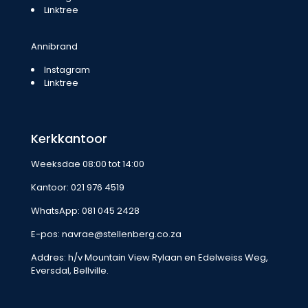
Linktree
Annibrand
Instagram
Linktree
Kerkkantoor
Weeksdae 08:00 tot 14:00
Kantoor:
021 976 4519
WhatsApp:
081 045 2428
E-pos:
navrae@stellenberg.co.za
Addres: h/v Mountain View Rylaan en Edelweiss Weg,
Eversdal, Bellville.