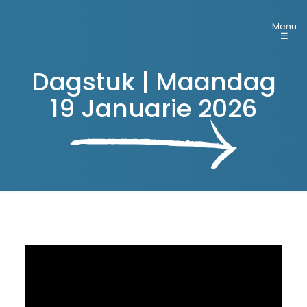
Menu
☰
Dagstuk | Maandag
19 Januarie 2026