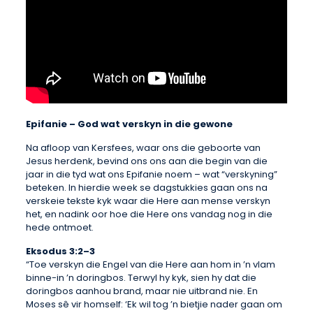
Epifanie – God wat verskyn in die gewone
Na afloop van Kersfees, waar ons die geboorte van
Jesus herdenk, bevind ons ons aan die begin van die
jaar in die tyd wat ons Epifanie noem – wat “verskyning”
beteken. In hierdie week se dagstukkies gaan ons na
verskeie tekste kyk waar die Here aan mense verskyn
het, en nadink oor hoe die Here ons vandag nog in die
hede ontmoet.
Eksodus 3:2–3
“Toe verskyn die Engel van die Here aan hom in ’n vlam
binne-in ’n doringbos. Terwyl hy kyk, sien hy dat die
doringbos aanhou brand, maar nie uitbrand nie. En
Moses sê vir homself: ‘Ek wil tog ’n bietjie nader gaan om