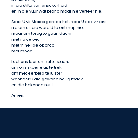
in die stilte van onsekerheid
en in die vuur wat brand maar nie verteer nie.
Soos U vir Moses geroep het, roep U ook vir ons –
nie om uit die wêreld te ontsnap nie,
maar om terug te gaan daarin
met nuwe oë,
met ’n heilige opdrag,
met moed.
Laat ons leer om stil te staan,
om ons skoene uit te trek,
om met eerbied te luister
wanneer U die gewone heilig maak
en die bekende nuut.
Amen.