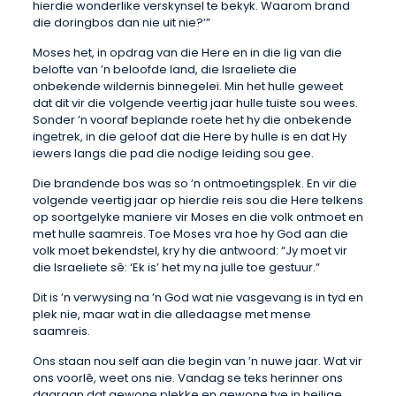
hierdie wonderlike verskynsel te bekyk. Waarom brand
die doringbos dan nie uit nie?’”
Moses het, in opdrag van die Here en in die lig van die
belofte van ’n beloofde land, die Israeliete die
onbekende wildernis binnegelei. Min het hulle geweet
dat dit vir die volgende veertig jaar hulle tuiste sou wees.
Sonder ’n vooraf beplande roete het hy die onbekende
ingetrek, in die geloof dat die Here by hulle is en dat Hy
iewers langs die pad die nodige leiding sou gee.
Die brandende bos was so ’n ontmoetingsplek. En vir die
volgende veertig jaar op hierdie reis sou die Here telkens
op soortgelyke maniere vir Moses en die volk ontmoet en
met hulle saamreis. Toe Moses vra hoe hy God aan die
volk moet bekendstel, kry hy die antwoord: “Jy moet vir
die Israeliete sê: ‘Ek is’ het my na julle toe gestuur.”
Dit is ’n verwysing na ’n God wat nie vasgevang is in tyd en
plek nie, maar wat in die alledaagse met mense
saamreis.
Ons staan nou self aan die begin van ’n nuwe jaar. Wat vir
ons voorlê, weet ons nie. Vandag se teks herinner ons
daaraan dat gewone plekke en gewone tye in heilige