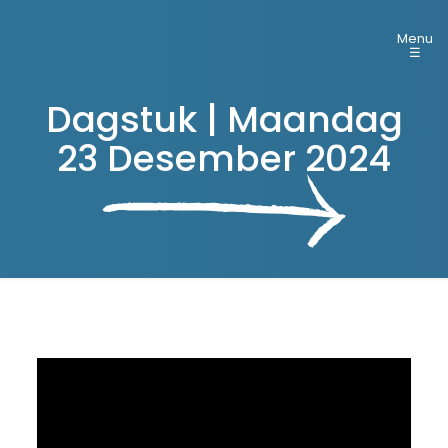
Menu
☰
Dagstuk | Maandag
23 Desember 2024