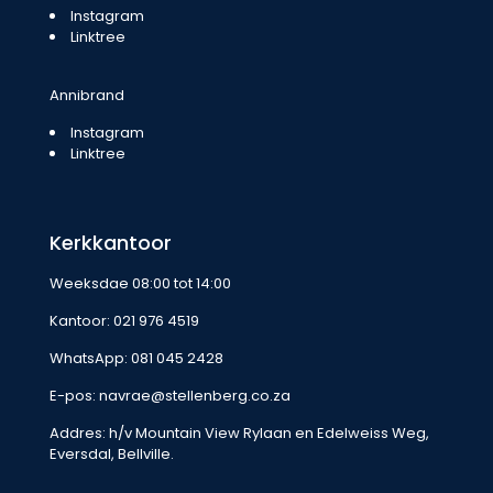
Instagram
Linktree
Annibrand
Instagram
Linktree
Kerkkantoor
Weeksdae 08:00 tot 14:00
Kantoor:
021 976 4519
WhatsApp:
081 045 2428
E-pos:
navrae@stellenberg.co.za
Addres: h/v Mountain View Rylaan en Edelweiss Weg,
Eversdal, Bellville.