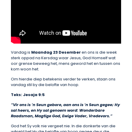
Vandag is
Maandag 23 Desember
en ons is die week
sterk oppad na Kersdag waar Jesus, God Homself wat
oor grense beweeg het, mens geword het en tussen ons
kom woon het.
Om hierdie diep betekenis verder te verken, staan ons
vandag stil by die belofte van hoop.
Teks: Jesaja 9:5
“Vir ons is ‘n Seun gebore, aan ons is ‘n Seun gegee; Hy
sal heers, en Hy sal genoem word: Wonderbare
Raadsman, Magtige God, Ewige Vader, Vredevors.”
God het Sy volk nie vergeet nie. In die donkerte van die
wêreld het Hy die belofte van hoop gegee deur die