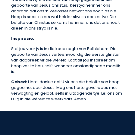
geboorte van Jesus Christus. Kerstyd herinner ons
daaraan dat ons ‘n Verlosser het wat ons nooit los nie.
Hoop is soos ‘n kers wat helder skyn in donker tye. Die
belofte van Christus se koms herinner ons dat ons nooit
alleen in ons stryd is nie.
Inspirasie:
Stel jou voor jy is in die koue nagte van Bethlehem. Die
geboorte van Jesus verteenwoordig die eerste glinster
van dagbreek vir die wêreld. Laat dit jou inspireer om
hoop vas te hou, selfs wanneer omstandighede moeilik
is.
Gebed:
Here, dankie dat U vir ons die belofte van hoop
gegee het deur Jesus. Mag ons harte gevul wees met
verwagting en geloof, selfs in uitdagende tye. Lei ons om
U lig in die wêreld te weerkaats. Amen.