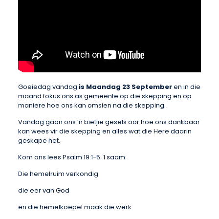
Goeiedag vandag
is Maandag 23 September
en in die
maand fokus ons as gemeente op die skepping en op
maniere hoe ons kan omsien na die skepping.
Vandag gaan ons ’n bietjie gesels oor hoe ons dankbaar
kan wees vir die skepping en alles wat die Here daarin
geskape het.
Kom ons lees Psalm 19:1-5: 1 saam:
Die hemelruim verkondig
die eer van God
en die hemelkoepel maak die werk