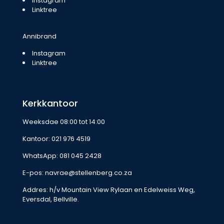
Instagram
Linktree
Annibrand
Instagram
Linktree
Kerkkantoor
Weeksdae 08:00 tot 14:00
Kantoor:
021 976 4519
WhatsApp:
081 045 2428
E-pos:
navrae@stellenberg.co.za
Addres: h/v Mountain View Rylaan en Edelweiss Weg,
Eversdal, Bellville.