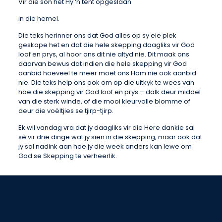
Vir die son het Hy ‘n tent opgeslaan
in die hemel.
Die teks herinner ons dat God alles op sy eie plek
geskape het en dat die hele skepping daagliks vir God
loof en prys, al hoor ons dit nie altyd nie. Dit maak ons
daarvan bewus dat indien die hele skepping vir God
aanbid hoeveel te meer moet ons Hom nie ook aanbid
nie. Die teks help ons ook om op die uitkyk te wees van
hoe die skepping vir God loof en prys – dalk deur middel
van die sterk winde, of die mooi kleurvolle blomme of
deur die voëltjies se tjirp-tjirp.
Ek wil vandag vra dat jy daagliks vir die Here dankie sal
sê vir drie dinge wat jy sien in die skepping, maar ook dat
jy sal nadink aan hoe jy die week anders kan lewe om
God se Skepping te verheerlik.