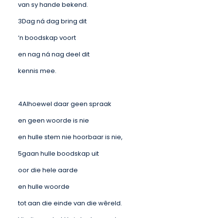
van sy hande bekend.
3Dag ná dag bring dit
‘n boodskap voort
en nag ná nag deel dit
kennis mee.
4Alhoewel daar geen spraak
en geen woorde is nie
en hulle stem nie hoorbaar is nie,
5gaan hulle boodskap uit
oor die hele aarde
en hulle woorde
tot aan die einde van die wêreld.