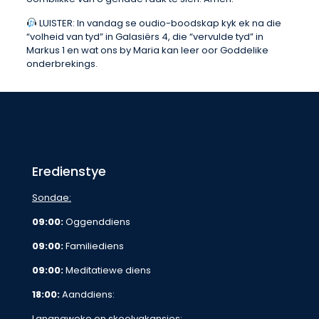
LUISTER: In vandag se oudio-boodskap kyk ek na die
“volheid van tyd” in Galasiërs 4, die “vervulde tyd” in
Markus 1 en wat ons by Maria kan leer oor Goddelike
onderbrekings.
Eredienstye
Sondae:
09:00:
Oggenddiens
09:00:
Familiediens
09:00:
Meditatiewe diens
18:00:
Aanddiens:
Langnaweke en skoolvakansies: