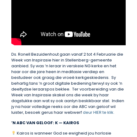
Ds. Ronell Bezuidenhout gaan vanaf 2 tot 4 Februarie die
Week van Inspirasie hier in Stellenberg-gemeente
aanbied. Sy was ‘n leraar in verskeie NG kerke en het
haar oor die jare heen in meditasie verdiep en
bestudeer ook graag die vroeë kerkgeskiedenis. Sy
behartig tans ‘n groot digitale bediening terwyl sy ook ‘n
deeltydse leraarspos beklee. Ter voorbereiding van die
Week van Inspirasie skakel ons die week by haar
dagstukke aan wat sy ook aanlyn beskikbaar stel. Indien
jy na haar volledige reeks oor die ABC van geloof wil
luister, besoek gerus haar webwerf
deur HIER te klik.
’N ABC VAN GELOOF: K — KAIROS
Kairos is wanneer God se ewigheid jou horlosie