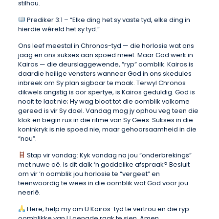
stilhou.
Prediker 3:1 – “Elke ding het sy vaste tyd, elke ding in
hierdie wêreld het sy tyd.”
Ons leef meestal in Chronos-tyd — die horlosie wat ons
jaag en ons sukses aan spoed meet. Maar God werk in
Kairos — die deurslaggewende, “ryp” oomblik. Kairos is
daardie heilige vensters wanneer God in ons skedules
inbreek om Sy plan sigbaar te maak. Terwyl Chronos
dikwels angstig is oor spertye, is Kairos geduldig. God is
nooit te laat nie; Hy wag bloot tot die oomblik volkome
gereed is vir Sy doel. Vandag mag jy ophou veg teen die
klok en begin rus in die ritme van Sy Gees. Sukses in die
koninkryk is nie spoed nie, maar gehoorsaamheid in die
“nou”.
Stap vir vandag: Kyk vandag na jou “onderbrekings”
met nuwe oë. Is dit dalk ‘n goddelike afspraak? Besluit
om vir ‘n oomblik jou horlosie te “vergeet” en
teenwoordig te wees in die oomblik wat God voor jou
neerlê.
Here, help my om U Kairos-tyd te vertrou en die ryp
oomblikke van U genade raak te sien. Amen.