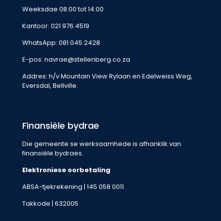
Weeksdae 08:00 tot 14:00
Kantoor:
021 976 4519
WhatsApp:
081 045 2428
E-pos:
navrae@stellenberg.co.za
Addres: h/v Mountain View Rylaan en Edelweiss Weg,
Eversdal, Bellville.
Finansiële bydrae
Die gemeente se werksaamhede is afhanklik van
finansiële bydraes.
Elektroniese oorbetaling
ABSA-tjekrekening | 145 058 0011
Takkode | 632005