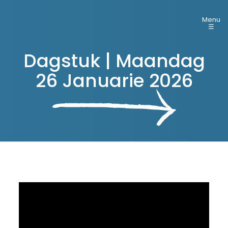
Menu
☰
Dagstuk | Maandag
26 Januarie 2026