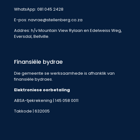
WhatsApp:
081 045 2428
E-pos:
navrae@stellenberg.co.za
Addres: h/v Mountain View Rylaan en Edelweiss Weg,
Eversdal, Bellville.
Finansiële bydrae
Die gemeente se werksaamhede is afhanklik van
finansiële bydraes.
Elektroniese oorbetaling
ABSA-tjekrekening | 145 058 0011
Takkode | 632005