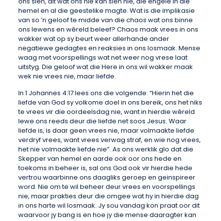
ons sien, dit wat ons nie kan sien nie, die engele in die
hemel en al die geestelike magte. Wat is die implikasie
van so ‘n geloof te midde van die chaos wat ons binne
ons lewens en wêreld beleef? Chaos maak vrees in ons
wakker wat op sy beurt weer allerhande ander
negatiewe gedagtes en reaksies in ons losmaak. Mense
waag met voorspellings wat net weer nog vrese laat
uitstyg. Die geloof wat die Here in ons wil wakker maak
wek nie vrees nie, maar liefde.
In 1 Johannes 4:17 lees ons die volgende: “Hierin het die
liefde van God sy volkome doel in ons bereik, ons het niks
te vrees vir die oordeelsdag nie, want in hierdie wêreld
lewe ons reeds deur die liefde net soos Jesus. Waar
liefde is, is daar geen vrees nie, maar volmaakte liefde
verdryf vrees, want vrees verwag straf, en wie nog vrees,
het nie volmaakte liefde nie”. As ons werklik glo dat die
Skepper van hemel en aarde ook oor ons hede en
toekoms in beheer is, sal ons God ook vir hierdie hede
vertrou waarbinne ons daagliks geroep en geinspireer
word. Nie om te wil beheer deur vrees en voorspellings
nie, maar prakties deur die omgee wat hy in hierdie dag
in ons harte wil losmaak. Jy sou vandag kon praat oor dit
waarvoor jy bang is en hoe jy die mense daaragter kan