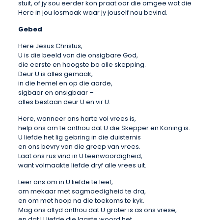
stuit, of jy sou eerder kon praat oor die omgee wat die
Here in jou losmaak waar jy jouself nou bevind.
Gebed
Here Jesus Christus,
U is die beeld van die onsigbare God,
die eerste en hoogste bo alle skepping.
Deur U is alles gemaak,
in die hemel en op die aarde,
sigbaar en onsigbaar –
alles bestaan deur U en vir U.
Here, wanneer ons harte vol vrees is,
help ons om te onthou dat U die Skepper en Koning is.
U liefde het lig gebring in die duisternis
en ons bevry van die greep van vrees.
Laat ons rus vind in U teenwoordigheid,
want volmaakte liefde dryf alle vrees uit.
Leer ons om in U liefde te leef,
om mekaar met sagmoedigheid te dra,
en om met hoop na die toekoms te kyk.
Mag ons altyd onthou dat U groter is as ons vrese,
en dat U liefde die laaste woord het.