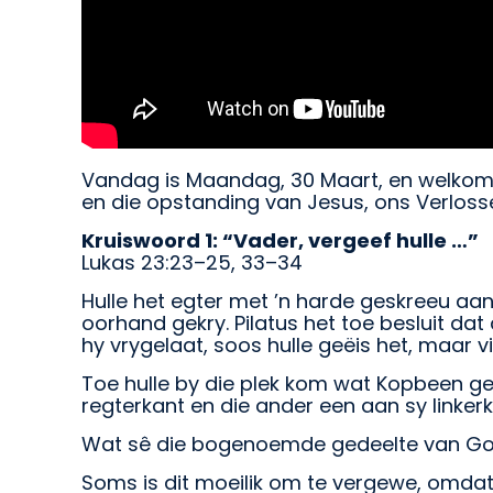
Vandag is Maandag, 30 Maart, en welkom by
en die opstanding van Jesus, ons Verloss
Kruiswoord 1: “Vader, vergeef hulle …”
Lukas 23:23–25, 33–34
Hulle het egter met ’n harde geskreeu aa
oorhand gekry. Pilatus het toe besluit da
hy vrygelaat, soos hulle geëis het, maar v
Toe hulle by die plek kom wat Kopbeen g
regterkant en die ander een aan sy linkerk
Wat sê die bogenoemde gedeelte van God
Soms is dit moeilik om te vergewe, omdat 