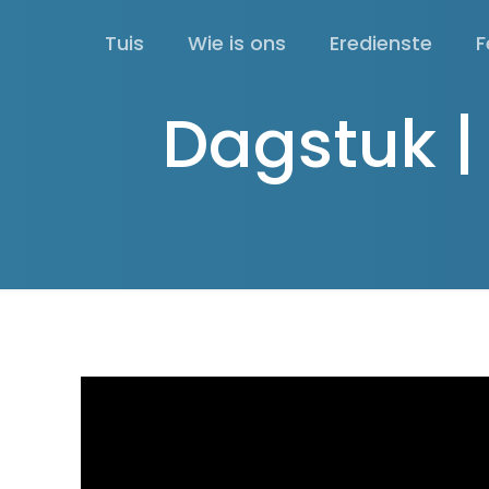
Tuis
Wie is ons
Eredienste
F
Dagstuk 