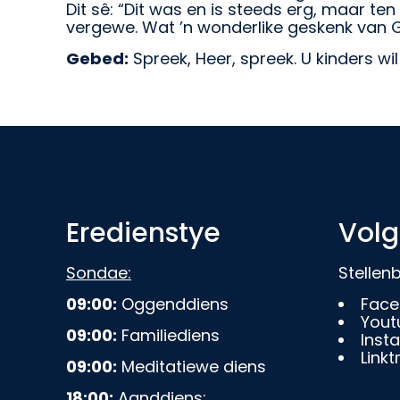
Dit sê: “Dit was en is steeds erg, maar te
vergewe. Wat ’n wonderlike geskenk van 
Gebed:
Spreek, Heer, spreek. U kinders wil
Eredienstye
Volg
Sondae:
Stelle
09:00:
Oggenddiens
Face
Yout
09:00:
Familiediens
Inst
Linkt
09:00:
Meditatiewe diens
18:00:
Aanddiens: