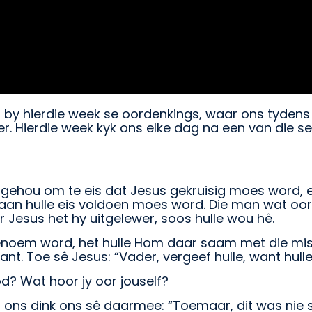
 hierdie week se oordenkings, waar ons tydens hie
er. Hierdie week kyk ons elke dag na een van die 
ngehou om te eis dat Jesus gekruisig moes word, en
t aan hulle eis voldoen moes word. Die man wat oo
ir Jesus het hy uitgelewer, soos hulle wou hê.
enoem word, het hulle Hom daar saam met die misd
ant. Toe sê Jesus: “Vader, vergeef hulle, want hulle
? Wat hoor jy oor jouself?
ons dink ons sê daarmee: “Toemaar, dit was nie so 