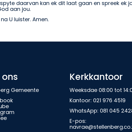
n spyte daarvan kan ek dit laat gaan en spreek ek jo
God aan jou.
 na U luister. Amen.
 ons
Kerkkantoor
nberg Gemeente
Weeksdae 08:00 tot 14:
book
Kantoor:
021 976 4519
ube
WhatsApp:
081 045 242
agram
ree
E-pos:
navrae@stellenberg.co.