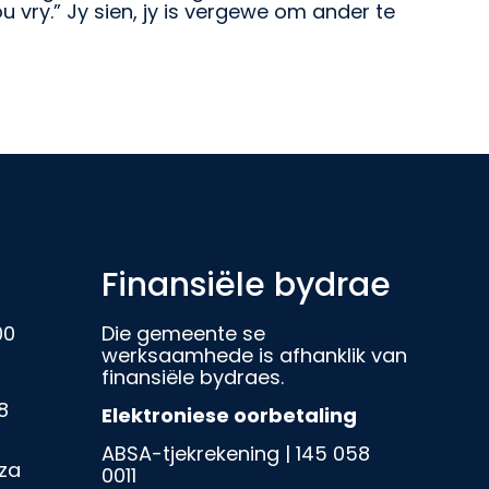
u vry.” Jy sien, jy is vergewe om ander te
Finansiële bydrae
00
Die gemeente se
werksaamhede is afhanklik van
finansiële bydraes.
8
Elektroniese oorbetaling
ABSA-tjekrekening | 145 058
za
0011