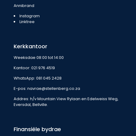
Annibrand
Instagram
Linktree
Kerkkantoor
Weeksdae 08:00 tot 14:00
Kantoor:
021 976 4519
WhatsApp:
081 045 2428
E-pos:
navrae@stellenberg.co.za
Addres: h/v Mountain View Rylaan en Edelweiss Weg,
Eversdal, Bellville.
Finansiële bydrae