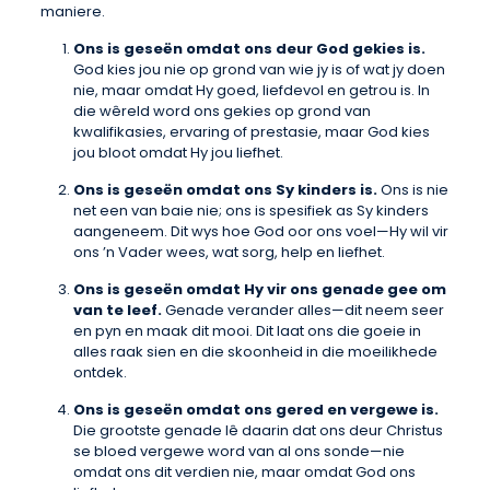
maniere.
Ons is geseën omdat ons deur God gekies is.
God kies jou nie op grond van wie jy is of wat jy doen
nie, maar omdat Hy goed, liefdevol en getrou is. In
die wêreld word ons gekies op grond van
kwalifikasies, ervaring of prestasie, maar God kies
jou bloot omdat Hy jou liefhet.
Ons is geseën omdat ons Sy kinders is.
Ons is nie
net een van baie nie; ons is spesifiek as Sy kinders
aangeneem. Dit wys hoe God oor ons voel—Hy wil vir
ons ’n Vader wees, wat sorg, help en liefhet.
Ons is geseën omdat Hy vir ons genade gee om
van te leef.
Genade verander alles—dit neem seer
en pyn en maak dit mooi. Dit laat ons die goeie in
alles raak sien en die skoonheid in die moeilikhede
ontdek.
Ons is geseën omdat ons gered en vergewe is.
Die grootste genade lê daarin dat ons deur Christus
se bloed vergewe word van al ons sonde—nie
omdat ons dit verdien nie, maar omdat God ons