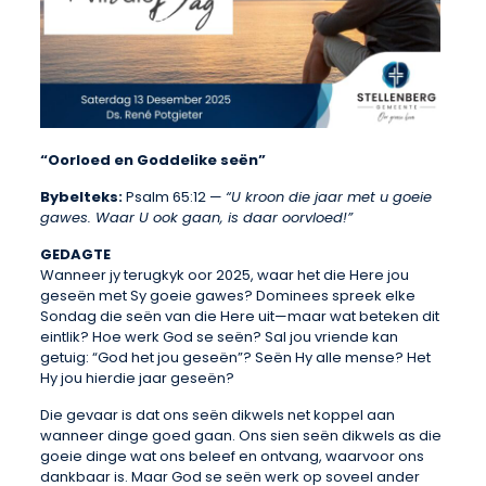
“Oorloed en Goddelike seën”
Bybelteks:
Psalm 65:12 —
“U kroon die jaar met u goeie
gawes. Waar U ook gaan, is daar oorvloed!”
GEDAGTE
Wanneer jy terugkyk oor 2025, waar het die Here jou
geseën met Sy goeie gawes? Dominees spreek elke
Sondag die seën van die Here uit—maar wat beteken dit
eintlik? Hoe werk God se seën? Sal jou vriende kan
getuig: “God het jou geseën”? Seën Hy alle mense? Het
Hy jou hierdie jaar geseën?
Die gevaar is dat ons seën dikwels net koppel aan
wanneer dinge goed gaan. Ons sien seën dikwels as die
goeie dinge wat ons beleef en ontvang, waarvoor ons
dankbaar is. Maar God se seën werk op soveel ander