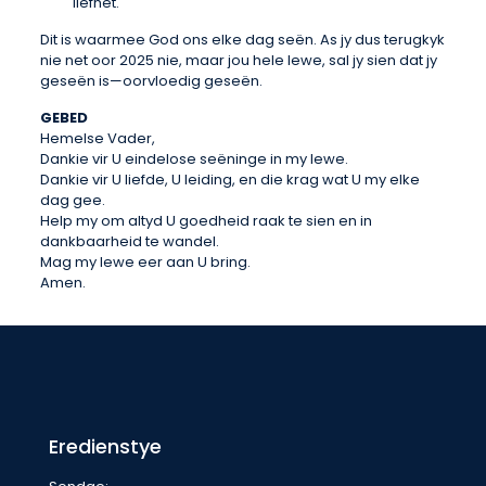
liefhet.
Dit is waarmee God ons elke dag seën. As jy dus terugkyk
nie net oor 2025 nie, maar jou hele lewe, sal jy sien dat jy
geseën is—oorvloedig geseën.
GEBED
Hemelse Vader,
Dankie vir U eindelose seëninge in my lewe.
Dankie vir U liefde, U leiding, en die krag wat U my elke
dag gee.
Help my om altyd U goedheid raak te sien en in
dankbaarheid te wandel.
Mag my lewe eer aan U bring.
Amen.
Eredienstye