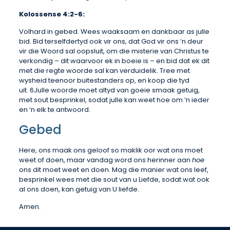
Kolossense 4:2-6:
Volhard in gebed. Wees waaksaam en dankbaar as julle
bid. Bid terselfdertyd ook vir ons, dat God vir ons ‘n deur
vir die Woord sal oopsluit, om die misterie van Christus te
verkondig – dit waarvoor ek in boeie is – en bid dat ek dit
met die regte woorde sal kan verduidelik. Tree met
wysheid teenoor buitestanders op, en koop die tyd
uit. 6Julle woorde moet altyd van goeie smaak getuig,
met sout besprinkel, sodat julle kan weet hoe om ‘n ieder
en ‘n elk te antwoord.
Gebed
Here, ons maak ons geloof so maklik oor wat ons moet
weet of doen, maar vandag word ons herinner aan
hoe
ons dit moet weet en doen. Mag die manier wat ons leef,
besprinkel wees met die sout van u Liefde, sodat wat ook
al ons doen, kan getuig van U liefde.
Amen.