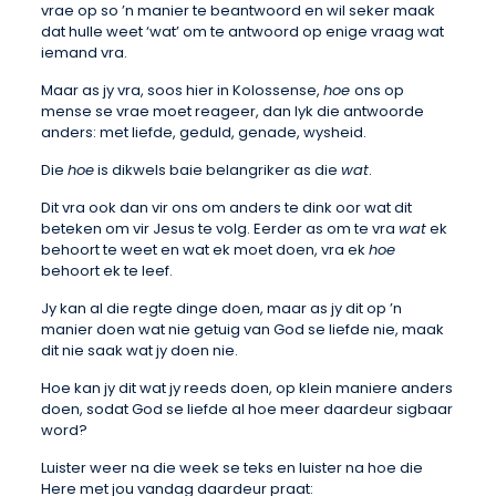
vrae op so ’n manier te beantwoord en wil seker maak
dat hulle weet ‘wat’ om te antwoord op enige vraag wat
iemand vra.
Maar as jy vra, soos hier in Kolossense,
hoe
ons op
mense se vrae moet reageer, dan lyk die antwoorde
anders: met liefde, geduld, genade, wysheid.
Die
hoe
is dikwels baie belangriker as die
wat
.
Dit vra ook dan vir ons om anders te dink oor wat dit
beteken om vir Jesus te volg. Eerder as om te vra
wat
ek
behoort te weet en wat ek moet doen, vra ek
hoe
behoort ek te leef.
Jy kan al die regte dinge doen, maar as jy dit op ’n
manier doen wat nie getuig van God se liefde nie, maak
dit nie saak wat jy doen nie.
Hoe kan jy dit wat jy reeds doen, op klein maniere anders
doen, sodat God se liefde al hoe meer daardeur sigbaar
word?
Luister weer na die week se teks en luister na hoe die
Here met jou vandag daardeur praat: