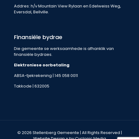
Addres: h/v Mountain View Rylaan en Edelweiss Weg,
Eversdal, Bellville.
Finansiële bydrae
Die gemeente se werksaamhede is afhanklik van
finansiële bydraes.
Elektroniese oorbetaling
ABSA-tjekrekening | 145 058 0011
Takkode | 632005
© 2026 Stellenberg Gemeente | All Rights Reserved |
Website Design
ℵ by Cyclonic Media