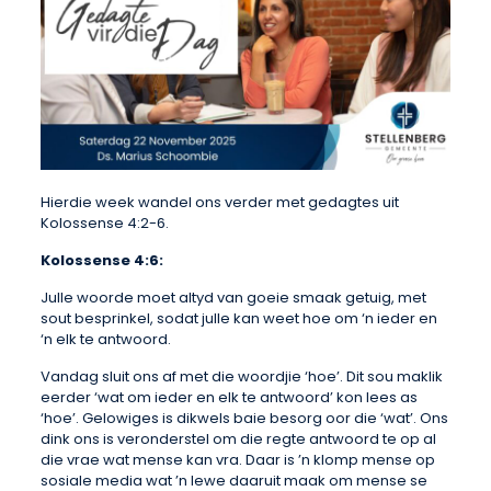
Hierdie week wandel ons verder met gedagtes uit
Kolossense 4:2-6.
Kolossense 4:6:
Julle woorde moet altyd van goeie smaak getuig, met
sout besprinkel, sodat julle kan weet hoe om ‘n ieder en
‘n elk te antwoord.
Vandag sluit ons af met die woordjie ‘hoe’. Dit sou maklik
eerder ‘wat om ieder en elk te antwoord’ kon lees as
‘hoe’. Gelowiges is dikwels baie besorg oor die ‘wat’. Ons
dink ons is veronderstel om die regte antwoord te op al
die vrae wat mense kan vra. Daar is ’n klomp mense op
sosiale media wat ’n lewe daaruit maak om mense se