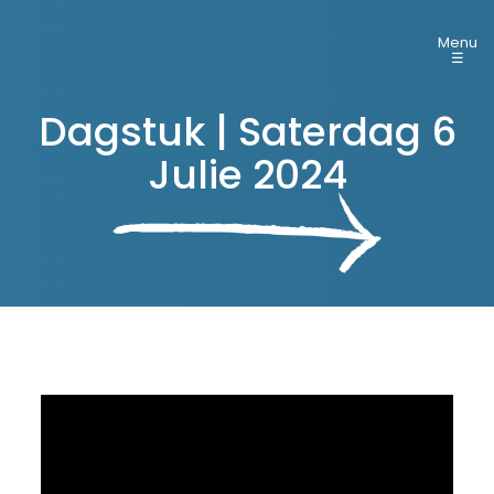
Menu
☰
Dagstuk | Saterdag 6
Julie 2024