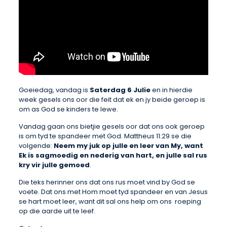
Goeiedag, vandag is
Saterdag 6 Julie
en in hierdie
week gesels ons oor die feit dat ek en jy beide geroep is
om as God se kinders te lewe.
Vandag gaan ons bietjie gesels oor dat ons ook geroep
is om tyd te spandeer met God. Mattheus 11:29 se die
volgende:
Neem my juk op julle en leer van My, want
Ek is sagmoedig en nederig van hart, en julle sal rus
kry vir julle gemoed
.
Die teks herinner ons dat ons rus moet vind by God se
voete. Dat ons met Hom moet tyd spandeer en van Jesus
se hart moet leer, want dit sal ons help om ons roeping
op die aarde uit te leef.