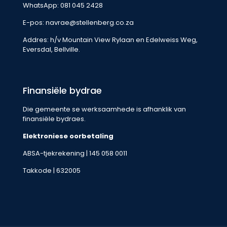
WhatsApp:
081 045 2428
E-pos:
navrae@stellenberg.co.za
Addres: h/v Mountain View Rylaan en Edelweiss Weg,
Eversdal, Bellville.
Finansiële bydrae
Die gemeente se werksaamhede is afhanklik van
finansiële bydraes.
Elektroniese oorbetaling
ABSA-tjekrekening | 145 058 0011
Takkode | 632005