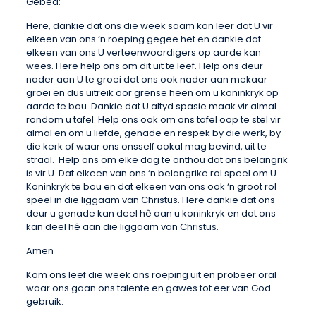
Gebed:
Here, dankie dat ons die week saam kon leer dat U vir
elkeen van ons ‘n roeping gegee het en dankie dat
elkeen van ons U verteenwoordigers op aarde kan
wees. Here help ons om dit uit te leef. Help ons deur
nader aan U te groei dat ons ook nader aan mekaar
groei en dus uitreik oor grense heen om u koninkryk op
aarde te bou. Dankie dat U altyd spasie maak vir almal
rondom u tafel. Help ons ook om ons tafel oop te stel vir
almal en om u liefde, genade en respek by die werk, by
die kerk of waar ons onsself ookal mag bevind, uit te
straal. Help ons om elke dag te onthou dat ons belangrik
is vir U. Dat elkeen van ons ‘n belangrike rol speel om U
Koninkryk te bou en dat elkeen van ons ook ‘n groot rol
speel in die liggaam van Christus. Here dankie dat ons
deur u genade kan deel hê aan u koninkryk en dat ons
kan deel hê aan die liggaam van Christus.
Amen
Kom ons leef die week ons roeping uit en probeer oral
waar ons gaan ons talente en gawes tot eer van God
gebruik.