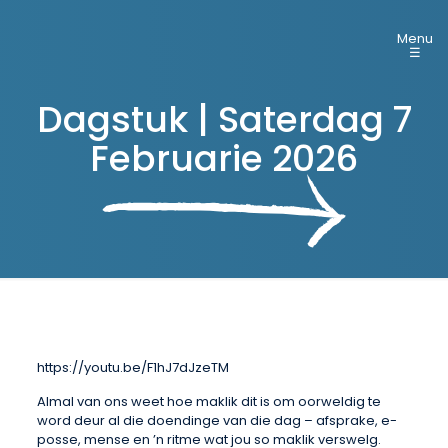
Menu
☰
Dagstuk | Saterdag 7
Februarie 2026
https://youtu.be/F1hJ7dJzeTM
Almal van ons weet hoe maklik dit is om oorweldig te
word deur al die doendinge van die dag – afsprake, e-
posse, mense en ’n ritme wat jou so maklik verswelg.