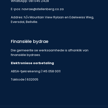
WhatsApp:
081 045 2428
E-pos:
navrae@stellenberg.co.za
Addres: h/v Mountain View Rylaan en Edelweiss Weg,
Eversdal, Bellville.
Finansiële bydrae
Die gemeente se werksaamhede is afhanklik van
finansiële bydraes.
Elektroniese oorbetaling
ABSA-tjekrekening | 145 058 0011
Takkode | 632005