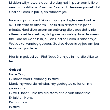
Miskien wil jy iewers deur die dag net ’n paar oomblikke
neem om stil te sit. Asem in. Asem uit. Herinner jouself dat
God se Gees in jou is, en rondom jou.
Neem ’n paar oomblikke om jou gedagtes eenkant te
skuif en stilte te omarm – selfs al is dit net vir ’n paar
minute. Haal diep asem en ontvang die troos dat jy nie
alleen hoef te voel nie, dat jy nie oorweldig hoef te wees
nie. God se Gees is in jou, en God se Gees is rondom jou.
Wat ookal vandag gebeur, God se Gees is by jou om jou
te dra en jou te lei.
Hier is ’n gebed van Piet Naudé om jou in hierdie stilte te
lei:
Gebed
Here God,
Ek staan voor U vandag, in stilte.
Maak my woorde minder, my gedagtes stiller en my
gees oop.
Ek wil U hoor – nie my eie stem of die van ander nie.
Ek luister, Here.
Praat maar.
In stilte…