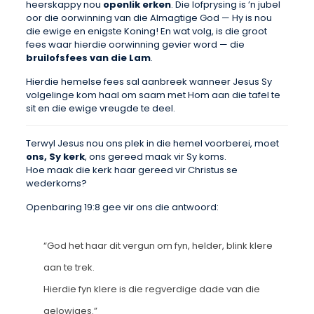
heerskappy nou
openlik erken
. Die lofprysing is ’n jubel
oor die oorwinning van die Almagtige God — Hy is nou
die ewige en enigste Koning! En wat volg, is die groot
fees waar hierdie oorwinning gevier word — die
bruilofsfees van die Lam
.
Hierdie hemelse fees sal aanbreek wanneer Jesus Sy
volgelinge kom haal om saam met Hom aan die tafel te
sit en die ewige vreugde te deel.
Terwyl Jesus nou ons plek in die hemel voorberei, moet
ons, Sy kerk
, ons gereed maak vir Sy koms.
Hoe maak die kerk haar gereed vir Christus se
wederkoms?
Openbaring 19:8 gee vir ons die antwoord:
“God het haar dit vergun om fyn, helder, blink klere
aan te trek.
Hierdie fyn klere is die regverdige dade van die
gelowiges.”