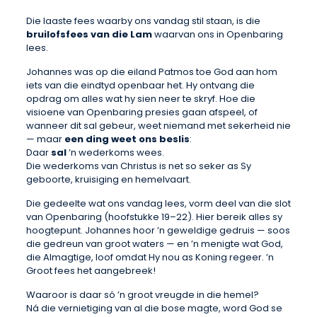
Die laaste fees waarby ons vandag stil staan, is die
bruilofsfees van die Lam
waarvan ons in Openbaring
lees.
Johannes was op die eiland Patmos toe God aan hom
iets van die eindtyd openbaar het. Hy ontvang die
opdrag om alles wat hy sien neer te skryf. Hoe die
visioene van Openbaring presies gaan afspeel, of
wanneer dit sal gebeur, weet niemand met sekerheid nie
— maar
een ding weet ons beslis
:
Daar
sal
’n wederkoms wees.
Die wederkoms van Christus is net so seker as Sy
geboorte, kruisiging en hemelvaart.
Die gedeelte wat ons vandag lees, vorm deel van die slot
van Openbaring (hoofstukke 19–22). Hier bereik alles sy
hoogtepunt. Johannes hoor ’n geweldige gedruis — soos
die gedreun van groot waters — en ’n menigte wat God,
die Almagtige, loof omdat Hy nou as Koning regeer. ’n
Groot fees het aangebreek!
Waaroor is daar só ’n groot vreugde in die hemel?
Ná die vernietiging van al die bose magte, word God se