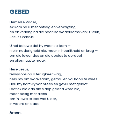
GEBED
Hemelse Vader,
ek kom na U met ontsag en verwagting,
en ek verlang na die heerlike wederkoms van U Seun,
Jesus Christus.
U het belowe dat Hy weer sal kom —
nie in nederigheid nie, maar in heerlikheid en krag —
om die lewendes en die dooies te oordeel,
en alles nuut te maak.
Here Jesus,
terwyl ons op U terugkeer wag,
help my om waaksaam, getrou en vol hoop te wees.
Hou my hart vry van vrees en gevul met geloof.
Laat ek nie aan die slaap gevind word nie,
maar besig met diens —
om ’n lewe te leef wat U eer,
in woord en daad.
Amen.