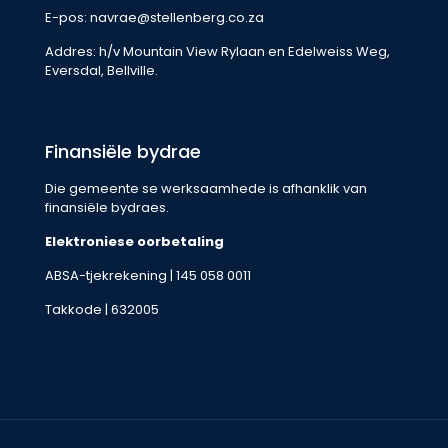
E-pos:
navrae@stellenberg.co.za
Addres: h/v Mountain View Rylaan en Edelweiss Weg,
Eversdal, Bellville.
Finansiële bydrae
Die gemeente se werksaamhede is afhanklik van
finansiële bydraes.
Elektroniese oorbetaling
ABSA-tjekrekening | 145 058 0011
Takkode | 632005