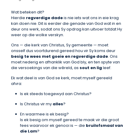
Wat beteken dit?
Hierdie
regverdige dade
is nie iets wat ons in eie krag
kan doen nie. Dit is eerder die genade van God wat in en
deur ons werk, sodat ons Sy opdrag kan uitvoer totdat Hy
weer op die wolke verskyn.
Ons — die kerk van Christus, Sy gemeente — moet
onsself dus voortdurend gereed hou vir Sy koms deur
besig te wees met goeie en regverdige dade
. Ons
moet nederig en afhanklik van God bly, en ten spyte van
die versoekings van die wêreld, as
sout en lig
leef.
Ek wat deel is van God se kerk, moet myself gereeld
afvra:
Is ek steeds toegewyd aan Christus?
Is Christus vir my
alles
?
En waarmee is ek besig?
Is ek besig om myself gereed te maak vir die groot
fees waarvoor ek genooi is — die
bruilofsmaal van
die Lam
?