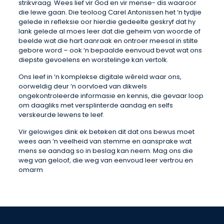
strikvraag. Wees lief vir God en vir mense- dis waaroor
die lewe gaan. Die teoloog Carel Antonissen het ‘n tydjie
gelede in refleksie oor hierdie gedeelte geskryf dat hy
lank gelede al moes leer dat die geheim van woorde of
beelde wat die hart aanraak en ontroer meesal in stilte
gebore word – ook ‘n bepaalde eenvoud bevat wat ons
diepste gevoelens en worstelinge kan vertolk.
Ons leef in ‘n komplekse digitale wêreld waar ons,
oorweldig deur ‘n oorvloed van dikwels
ongekontroleerde informasie en kennis, die gevaar loop
om daagliks met versplinterde aandag en selfs
verskeurde lewens te leef.
Vir gelowiges dink ek beteken dit dat ons bewus moet
wees aan ‘n veelheid van stemme en aansprake wat
mens se aandag so in beslag kan neem. Mag ons die
weg van geloof, die weg van eenvoud leer vertrou en
omarm