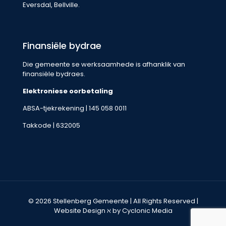
Eversdal, Bellville.
Finansiële bydrae
Die gemeente se werksaamhede is afhanklik van
finansiële bydraes.
Elektroniese oorbetaling
ABSA-tjekrekening | 145 058 0011
Takkode | 632005
© 2026 Stellenberg Gemeente | All Rights Reserved |
Website Design
ℵ by Cyclonic Media