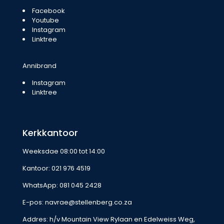
Facebook
Youtube
Instagram
Linktree
Annibrand
Instagram
Linktree
Kerkkantoor
Weeksdae 08:00 tot 14:00
Kantoor:
021 976 4519
WhatsApp:
081 045 2428
E-pos:
navrae@stellenberg.co.za
Addres: h/v Mountain View Rylaan en Edelweiss Weg,