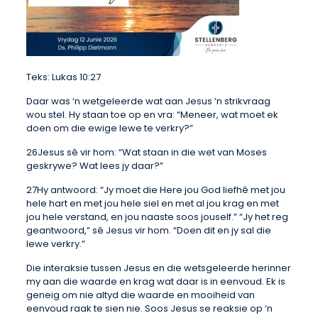
Teks: Lukas 10:27
Daar was ‘n wetgeleerde wat aan Jesus ‘n strikvraag
wou stel. Hy staan toe op en vra: “Meneer, wat moet ek
doen om die ewige lewe te verkry?”
26Jesus sê vir hom: “Wat staan in die wet van Moses
geskrywe? Wat lees jy daar?”
27Hy antwoord: “Jy moet die Here jou God liefhê met jou
hele hart en met jou hele siel en met al jou krag en met
jou hele verstand, en jou naaste soos jouself.” “Jy het reg
geantwoord,” sê Jesus vir hom. “Doen dit en jy sal die
lewe verkry.”
Die interaksie tussen Jesus en die wetsgeleerde herinner
my aan die waarde en krag wat daar is in eenvoud. Ek is
geneig om nie altyd die waarde en mooiheid van
eenvoud raak te sien nie. Soos Jesus se reaksie op ‘n