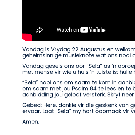
Vandag is Vrydag 22 Augustus en welkom by
geheimsinnige musieknote wat ons nooi o
Vandag gesels ons oor “Sela” as ’n oproe
met mense vir wie u huis ‘n tuiste is: hulle
“Sela” nooi ons om saam te kom in aanbid
om saam met jou Psalm 84 te lees en te 
aanbidding jou geloof versterk. Skryf nee
Gebed: Here, dankie vir die geskenk van
ervaar. Laat “Sela” my hart oopmaak vir v
Amen.