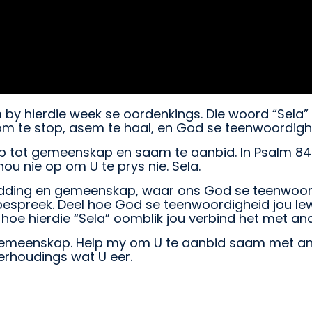
 hierdie week se oordenkings. Die woord “Sela” in 
m te stop, asem te haal, en God se teenwoordighe
p tot gemeenskap en saam te aanbid. In Psalm 84:5
 hou nie op om U te prys nie. Sela.
ding en gemeenskap, waar ons God se teenwoordigh
bespreek. Deel hoe God se teenwoordigheid jou le
r hoe hierdie “Sela” oomblik jou verbind het met a
 gemeenskap. Help my om U te aanbid saam met an
erhoudings wat U eer.