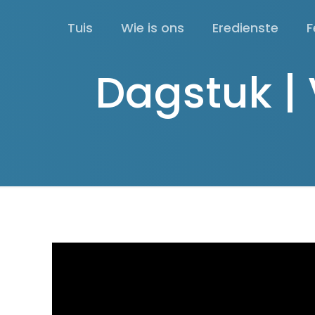
Tuis
Wie is ons
Eredienste
F
Dagstuk |