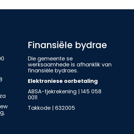
Finansiële bydrae
00
Die gemeente se
werksaamhede is afhanklik van
finansiële bydraes.
8
Elektroniese oorbetaling
ABSA-tjekrekening | 145 058
za
0011
iew
Takkode | 632005
g,