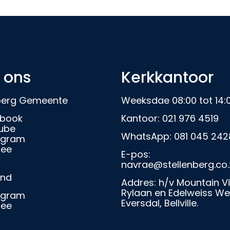
 ons
Kerkkantoor
nberg Gemeente
Weeksdae 08:00 tot 14:
book
Kantoor:
021 976 4519
ube
WhatsApp:
081 045 242
agram
ree
E-pos:
navrae@stellenberg.co.
and
Addres: h/v Mountain V
Rylaan en Edelweiss We
agram
Eversdal, Bellville.
ree