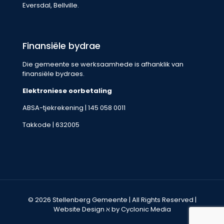
Eversdal, Bellville.
Finansiële bydrae
Die gemeente se werksaamhede is afhanklik van
finansiële bydraes.
Elektroniese oorbetaling
ABSA-tjekrekening | 145 058 0011
Takkode | 632005
© 2026 Stellenberg Gemeente | All Rights Reserved |
Website Design
ℵ by Cyclonic Media