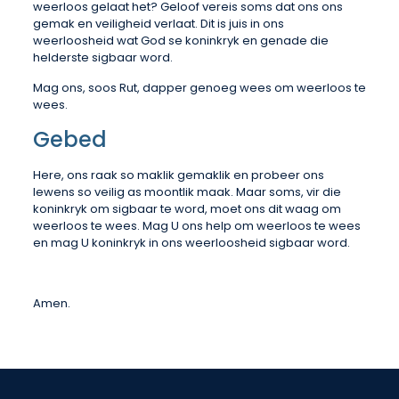
weerloos gelaat het? Geloof vereis soms dat ons ons
gemak en veiligheid verlaat. Dit is juis in ons
weerloosheid wat God se koninkryk en genade die
helderste sigbaar word.
Mag ons, soos Rut, dapper genoeg wees om weerloos te
wees.
Gebed
Here, ons raak so maklik gemaklik en probeer ons
lewens so veilig as moontlik maak. Maar soms, vir die
koninkryk om sigbaar te word, moet ons dit waag om
weerloos te wees. Mag U ons help om weerloos te wees
en mag U koninkryk in ons weerloosheid sigbaar word.
Amen.