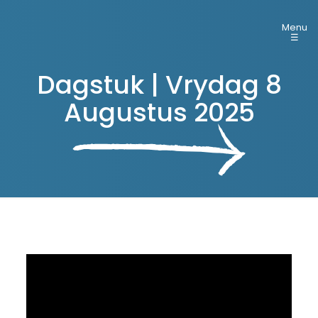
Menu
☰
Dagstuk | Vrydag 8
Augustus 2025