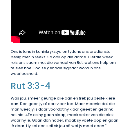
Ons is tans in koninkrykstyd en tydens ons eredienste
besig met ’n reeks: So ook op die aarde. Hierdie week
reis ons saam met die verhaal van Rut, wat ons help om
te sien hoe God se genade sigbaar word in ons
weerloosheid.
Rut 3:3-4
Was jou, smeer geurige olie aan en trek jou beste klere
aan. Dan gaan jy af dorsvloer toe. Maar moenie dat die
man weet jy is daar voordat hy klaar geëet en gedrink
het nie. 4En as hy gaan slaap, maak seker van die plek
waar hy lê. Gaan dan nader, maak sy voete oop en gaan
lê daar. Hy sal dan self vir jou sê wat jy moet doen.”