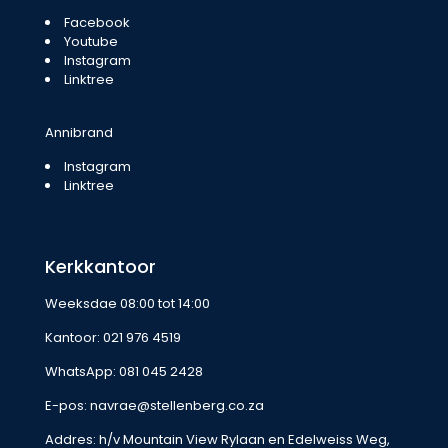
Facebook
Youtube
Instagram
Linktree
Annibrand
Instagram
Linktree
Kerkkantoor
Weeksdae 08:00 tot 14:00
Kantoor:
021 976 4519
WhatsApp:
081 045 2428
E-pos:
navrae@stellenberg.co.za
Addres: h/v Mountain View Rylaan en Edelweiss Weg,