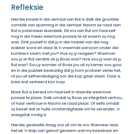
Refleksie
Hierdie toneel in die verhaal van Rut is dalk die grootste
oomblik van spanning in die verhaal. Naomi se raad aan
Rut is potensieel skandelik. Dit vra van Rut om haarself
nog in die mees weerlose posisie te sit waarin sy nog
was. Dink jouself in dat jy in die middel van die nag
wakker word en daar lê ’n vreemde persoon onder die
kombers saam met jou? Hoe sy jy reageer? Waarvan
sou jy vir Rut verdink as jy Boas was? Hoe sou jy voel as jy
Rut was? Sou jy wonder of Boas jou uit sy kamer sou gooi
en in die publiek beskuldig dat jy hom probeer verlei het,
of jou uit selfverdediging oor die kop gaan slaan. Daar is
baie wat verkeerd kon loop.
Maar Rut is bereid om haarself in daardie weerlose
posisie te plaas. Dalk omdat sy Boas se integriteit vertrou,
of haar vertroue in Naomi se raad plaas. Of selfs omdat
sy besef dat vir hulle omstandighede om te verander, ’n
waagstuk nodig is.
Hierdie gedeelte daag ons uit om te vra: Wanneer laas
het ek ‘n stap van geloof geneem wat my kwesbaar en