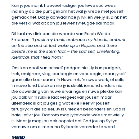
Kan jy jou indink hoeveel rustiger jou lewe sou wees
indien jy op die punt gekom het wat jy vrede met jouself
gemaak het. Dat jy aanvaar hoe jy lyk en wie jy is. Dink net
die verskil wat dit aan jou lewensvreugde sal maak.
Dit laat my dink aan die woorde van Ralph Waldo
Emerson:
“I pack my trunk, embrace my friends, embark
on the sea and at last wake up in Naples, and there
beside me is the stern fact – the sad self, unrelenting,
identical, that I fled from.”
Ons kan nooit van onsself padgee nie. Jy kan padgee,
trek, emigreer, vlug, oor begin en voor begin, maar jyself
gaan elke keer saam. ’n Nuwe rok, ’n nuwe werk, of selfs
’n nuwe land beteken nie jy is skielik iemand anders nie.
Die opwinding van nuwe ervarings en nuwe plekke kan
jou dalk vir ’n rukkie laat vergeet van jouself, maar
uiteindelik is dit jou gesig wat elke keer vir jouself
terugkyk in die spieël. Jy is uniek en besonders en God is
baie lief vir jou. Daarom mag jy tevrede wees met wie jy
is. Maar jy mag jou ook oopstel dat God jou op Sy tyd
vernuwe om al meer na Sy beeld verander te word.
GEBED