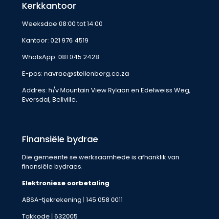
Kerkkantoor
Weeksdae 08:00 tot 14:00
Kantoor:
021 976 4519
WhatsApp:
081 045 2428
E-pos:
navrae@stellenberg.co.za
Addres: h/v Mountain View Rylaan en Edelweiss Weg,
Eversdal, Bellville.
Finansiële bydrae
Die gemeente se werksaamhede is afhanklik van
finansiële bydraes.
Elektroniese oorbetaling
ABSA-tjekrekening | 145 058 0011
Takkode | 632005