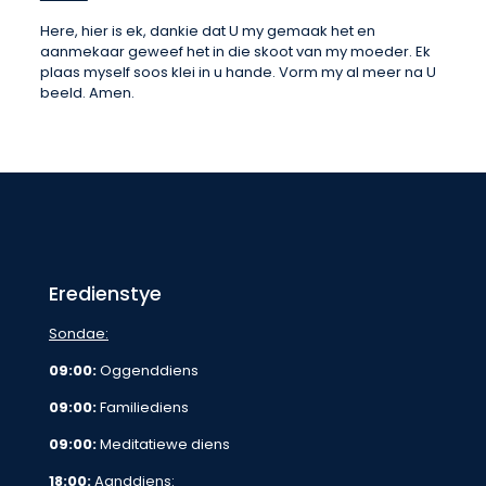
Here, hier is ek, dankie dat U my gemaak het en
aanmekaar geweef het in die skoot van my moeder. Ek
plaas myself soos klei in u hande. Vorm my al meer na U
beeld. Amen.
Eredienstye
Sondae:
09:00:
Oggenddiens
09:00:
Familiediens
09:00:
Meditatiewe diens
18:00:
Aanddiens: