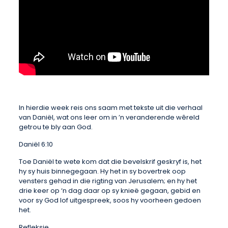
In hierdie week reis ons saam met tekste uit die verhaal
van Daniël, wat ons leer om in ’n veranderende wêreld
getrou te bly aan God.
Daniël 6:10
Toe Daniël te wete kom dat die bevelskrif geskryf is, het
hy sy huis binnegegaan. Hy het in sy bovertrek oop
vensters gehad in die rigting van Jerusalem; en hy het
drie keer op ‘n dag daar op sy knieë gegaan, gebid en
voor sy God lof uitgespreek, soos hy voorheen gedoen
het.
Refleksie