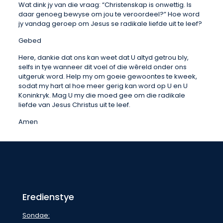
Wat dink jy van die vraag: “Christenskap is onwettig. Is
daar genoeg bewyse om jou te veroordeel?” Hoe word
jy vandag geroep om Jesus se radikale liefde uit te leef?
Gebed
Here, dankie dat ons kan weet dat U altyd getrou bly,
selfs in tye wanneer dit voel of die wêreld onder ons
uitgeruk word. Help my om goeie gewoontes te kweek,
sodat my hart al hoe meer gerig kan word op U en U
Koninkryk. Mag U my die moed gee om die radikale
liefde van Jesus Christus uit te leef.
Amen
Eredienstye
Sondae: