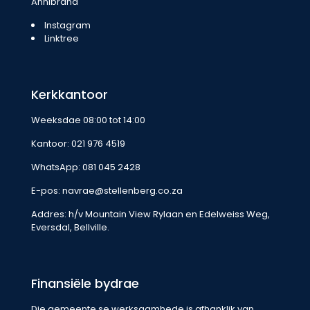
Annibrand
Instagram
Linktree
Kerkkantoor
Weeksdae 08:00 tot 14:00
Kantoor:
021 976 4519
WhatsApp:
081 045 2428
E-pos:
navrae@stellenberg.co.za
Addres: h/v Mountain View Rylaan en Edelweiss Weg,
Eversdal, Bellville.
Finansiële bydrae
Die gemeente se werksaamhede is afhanklik van