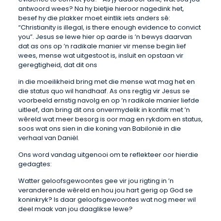
antwoord wees? Na hy bietjie hieroor nagedink het,
besef hy die plakker moet eintlik iets anders sê:
“Christianity is illegal, is there enough evidence to convict
you”. Jesus se lewe hier op aarde is ’n bewys daarvan
dat as ons op ’n radikale manier vir mense begin lief
wees, mense wat uitgestoot is, insluit en opstaan vir
geregtigheid, dat dit ons
in die moeilikheid bring met die mense wat mag het en
die status quo wil handhaaf. As ons regtig vir Jesus se
voorbeeld ernstig navolg en op ’n radikale manier liefde
uitleef, dan bring dit ons onvermydelik in konflik met ’n
wêreld wat meer besorg is oor mag en rykdom en status,
soos wat ons sien in die koning van Babilonië in die
verhaal van Daniël.
Ons word vandag uitgenooi om te reflekteer oor hierdie
gedagtes:
Watter geloofsgewoontes gee vir jou rigting in ’n
veranderende wêreld en hou jou hart gerig op God se
koninkryk? Is daar geloofsgewoontes wat nog meer wil
deel maak van jou daaglikse lewe?