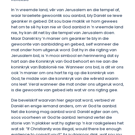
In ’n vreemde land, vêr van Jerusalem en die tempel af,
waar Israeliete gewoonlik sou aanbid, bly Daniël se lewe
geanker in gebed. Dit sou baie maklik vir hom gewees
het om te sê hy kan nie vir God aanbid in ’n vreemde land
nie, hy kan dit net by die tempel van Jerusalem doen.
Maar Daniël kry ’n manier om geanker te bly in die
gewoonte van aanbidding en gebed, self wanneer die
mat onder hom uitgeruk word. Dat hy in die rigting van
Jerusalem bid, is ’n mooi simbool en herinnering dat sy
hart aan die Koninkryk van God behoort en nie aan die
koninkryk van Babilonië nie. Wanneer ons bid, is dit vir ons
ook ’n manier om ons hart te rig op die koninkryk van
God, te midde van die koninkryk van die wêreld waarin
ons leef. Veral wanneer die mat onder ons uitgeruk word,
is die gewoonte van gebed iets wat vir ons rigting gee.
Die bevelskrif waarvan hier gepraat word, verbied vir
Daniël en enige iemand anders, om vir God te aanbid.
Net die koning mag aanbid word. Daniël egter aan om,
soos voorheen vir God te aanbid. Iemand vertel die
storie van ’n plakker wat hy agterop ’n kar raakgelees het
wat sê: “If Christianity was illegal, would there be enough
evidence to convict you?” As jy daaroor dink, wat sou jou