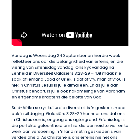
Vandag is Woensdag 24 September en hierdie week
reflekteer ons oor die belangrikheid van erfenis, en die
viering van Erfenisdag vandag. Ons kyk vandag na
Eenheid in Diversiteit Galasiërs 3:28-29 – “Dit maak nie
saak of iemand Jood of Griek, slaaf of vry, man of vrou is
nie: in Christus Jesus is julle almal een. En as julle aan
Christus behoort, is julle ook nakomelinge van Abraham
en erfgename kragtens die belofte van God.
Suid-Afrika se ryk kulturele diversiteit is ‘n geskenk, maar
ook ‘n uitdaging. Galasiërs 3:28-29 herinner ons dat ons
in Christus een is, ongeag ons agtergrond. Erfenisdag is
die perfekte geleentheid om hierdie eenheid te vier en te
werk aan versoening in ‘n land met ‘n geskiedenis van
verdeeldheid. As Christene is ons erfenis nie net ons