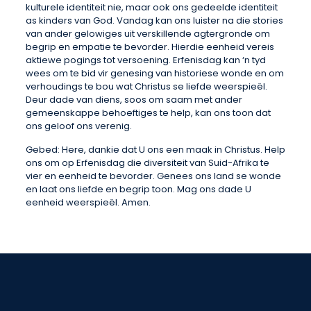
kulturele identiteit nie, maar ook ons gedeelde identiteit
as kinders van God. Vandag kan ons luister na die stories
van ander gelowiges uit verskillende agtergronde om
begrip en empatie te bevorder. Hierdie eenheid vereis
aktiewe pogings tot versoening. Erfenisdag kan ‘n tyd
wees om te bid vir genesing van historiese wonde en om
verhoudings te bou wat Christus se liefde weerspieël.
Deur dade van diens, soos om saam met ander
gemeenskappe behoeftiges te help, kan ons toon dat
ons geloof ons verenig.
Gebed: Here, dankie dat U ons een maak in Christus. Help
ons om op Erfenisdag die diversiteit van Suid-Afrika te
vier en eenheid te bevorder. Genees ons land se wonde
en laat ons liefde en begrip toon. Mag ons dade U
eenheid weerspieël. Amen.