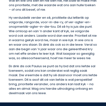
Wat en wie ons sien en nie sien nie, het baie te make met
ons prioriteite, met die waarde wat ons aan hulle toeken
– of ons dit besef, of nie.
Hy verduidelik verder en sê, priotiteite dui letterlik op
volgorde, rangorde, voor-in-die-ry, of ver-agter-en-
onopmerklik-agter-in-die-tou. Dit sê hy is juis die punt.
Wie omloop en van ’n ander kant af kyk, se volgorde
word ook anders. Laaste word dan eerste. Prioriteit sit nie
in waarna gekyk word nie, maar in wie kyk. In wie ons is
en waar ons staan. Ek dink dis ook so in die lewe. Veral so
aan die begin van ’n jaar waar ons die geleentheid kry
om net effe anders te leer kyk. Wat laasjaar so gewigtig
was, so allesoorheersend, hoef nie meer te wees nie.
Ek dink dis ook Paulus se punt as hy bid dat ons liefde sal
toeneem, sodat ons kan onderskei wat regtig saak
maak. Die vreemde is dat hy sê daarvoor moet ons liefde
toeneem. Dit is asof dit oë van liefde is wat perspektief
bring, prioriteite verander, ons anders kan laat kyk – na
alles en almal. Mag ons hierdie uitnodiging ontvang en
deelmaak van ons lewe.