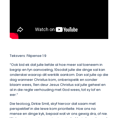
Teksvers: Filipense 1:9
“Ook bid ek dat julle liefde al hoe meer sal toeneem in
begrip en fyn aanvoeling, 10sodat julle die dinge sal kan
onderskei waarop dit werklik aankom. Dan sal julle op die
dag wanneer Christus kom, onberispelik en sonder
blaam wees, 11en deur Jesus Christus sal julle geheel en
al in die regte verhouding met God wees, tot sy lof en
eer.”
Die teoloog, Dirkie Smit, skyf hieroor dat saam met
perspektief in die lewe kom prioriteite. Hoe ons na
mense en dinge kyk, bepaal wat vir ons gewig dra, of nie.