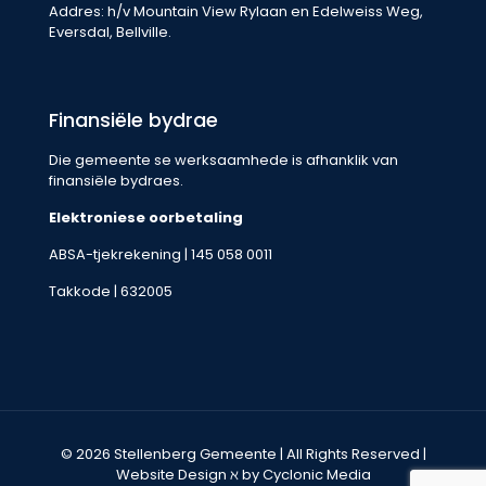
Addres: h/v Mountain View Rylaan en Edelweiss Weg,
Eversdal, Bellville.
Finansiële bydrae
Die gemeente se werksaamhede is afhanklik van
finansiële bydraes.
Elektroniese oorbetaling
ABSA-tjekrekening | 145 058 0011
Takkode | 632005
© 2026 Stellenberg Gemeente | All Rights Reserved |
Website Design
ℵ by Cyclonic Media