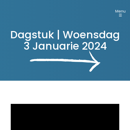
Menu
☰
Dagstuk | Woensdag
3 Januarie 2024