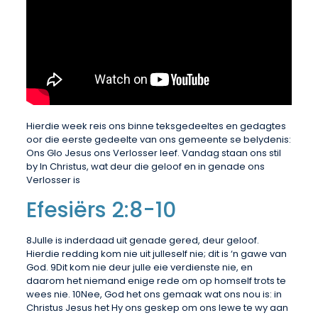
Hierdie week reis ons binne teksgedeeltes en gedagtes
oor die eerste gedeelte van ons gemeente se belydenis:
Ons Glo Jesus ons Verlosser leef. Vandag staan ons stil
by In Christus, wat deur die geloof en in genade ons
Verlosser is
Efesiërs 2:8-10
8Julle is inderdaad uit genade gered, deur geloof.
Hierdie redding kom nie uit julleself nie; dit is ‘n gawe van
God. 9Dit kom nie deur julle eie verdienste nie, en
daarom het niemand enige rede om op homself trots te
wees nie. 10Nee, God het ons gemaak wat ons nou is: in
Christus Jesus het Hy ons geskep om ons lewe te wy aan