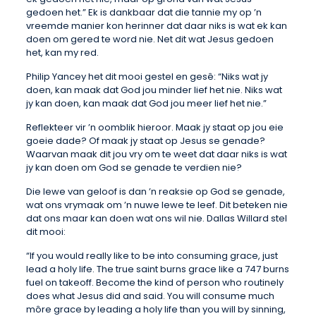
gedoen het.” Ek is dankbaar dat die tannie my op ’n
vreemde manier kon herinner dat daar niks is wat ek kan
doen om gered te word nie. Net dit wat Jesus gedoen
het, kan my red.
Philip Yancey het dit mooi gestel en gesê: “Niks wat jy
doen, kan maak dat God jou minder lief het nie. Niks wat
jy kan doen, kan maak dat God jou meer lief het nie.”
Reflekteer vir ’n oomblik hieroor. Maak jy staat op jou eie
goeie dade? Of maak jy staat op Jesus se genade?
Waarvan maak dit jou vry om te weet dat daar niks is wat
jy kan doen om God se genade te verdien nie?
Die lewe van geloof is dan ’n reaksie op God se genade,
wat ons vrymaak om ’n nuwe lewe te leef. Dit beteken nie
dat ons maar kan doen wat ons wil nie. Dallas Willard stel
dit mooi:
“If you would really like to be into consuming grace, just
lead a holy life. The true saint burns grace like a 747 burns
fuel on takeoff. Become the kind of person who routinely
does what Jesus did and said. You will consume much
môre grace by leading a holy life than you will by sinning,