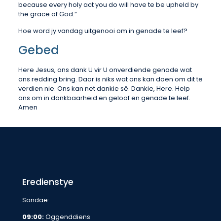
because every holy act you do will have te be upheld by
the grace of God.”
Hoe word jy vandag uitgenooi om in genade te leef?
Gebed
Here Jesus, ons dank U vir U onverdiende genade wat
ons redding bring. Daar is niks wat ons kan doen om dit te
verdien nie. Ons kan net dankie sê. Dankie, Here. Help
ons om in dankbaarheid en geloof en genade te leef.
Amen
Eredienstye
Sondae:
09:00:
Oggenddiens