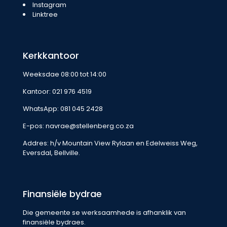
Instagram
Linktree
Kerkkantoor
Weeksdae 08:00 tot 14:00
Kantoor:
021 976 4519
WhatsApp:
081 045 2428
E-pos:
navrae@stellenberg.co.za
Addres: h/v Mountain View Rylaan en Edelweiss Weg,
Eversdal, Bellville.
Finansiële bydrae
Die gemeente se werksaamhede is afhanklik van
finansiële bydraes.