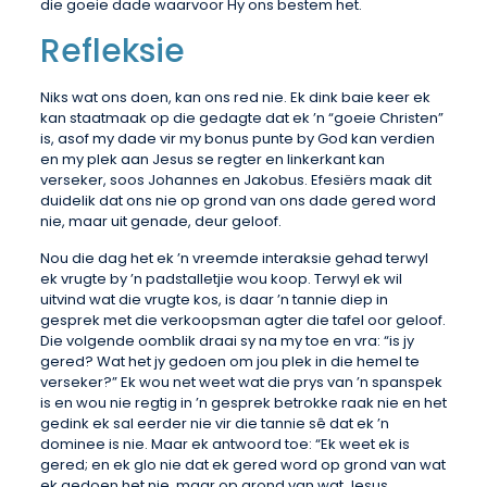
die goeie dade waarvoor Hy ons bestem het.
Refleksie
Niks wat ons doen, kan ons red nie. Ek dink baie keer ek
kan staatmaak op die gedagte dat ek ’n “goeie Christen”
is, asof my dade vir my bonus punte by God kan verdien
en my plek aan Jesus se regter en linkerkant kan
verseker, soos Johannes en Jakobus. Efesiërs maak dit
duidelik dat ons nie op grond van ons dade gered word
nie, maar uit genade, deur geloof.
Nou die dag het ek ’n vreemde interaksie gehad terwyl
ek vrugte by ’n padstalletjie wou koop. Terwyl ek wil
uitvind wat die vrugte kos, is daar ’n tannie diep in
gesprek met die verkoopsman agter die tafel oor geloof.
Die volgende oomblik draai sy na my toe en vra: “is jy
gered? Wat het jy gedoen om jou plek in die hemel te
verseker?” Ek wou net weet wat die prys van ’n spanspek
is en wou nie regtig in ’n gesprek betrokke raak nie en het
gedink ek sal eerder nie vir die tannie sê dat ek ’n
dominee is nie. Maar ek antwoord toe: “Ek weet ek is
gered; en ek glo nie dat ek gered word op grond van wat
ek gedoen het nie, maar op grond van wat Jesus