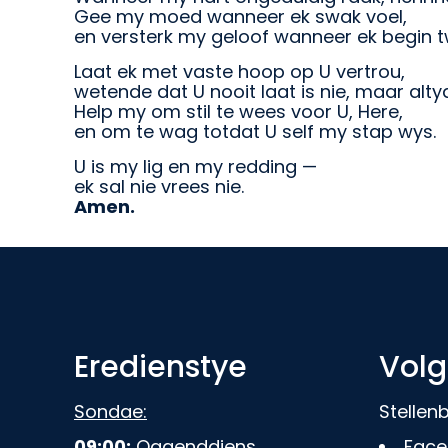
Gee my moed wanneer ek swak voel,
en versterk my geloof wanneer ek begin t
Laat ek met vaste hoop op U vertrou,
wetende dat U nooit laat is nie, maar alty
Help my om stil te wees voor U, Here,
en om te wag totdat U self my stap wys.
U is my lig en my redding —
ek sal nie vrees nie.
Amen.
Eredienstye
Volg
Sondae:
Stelle
09:00:
Oggenddiens
Face