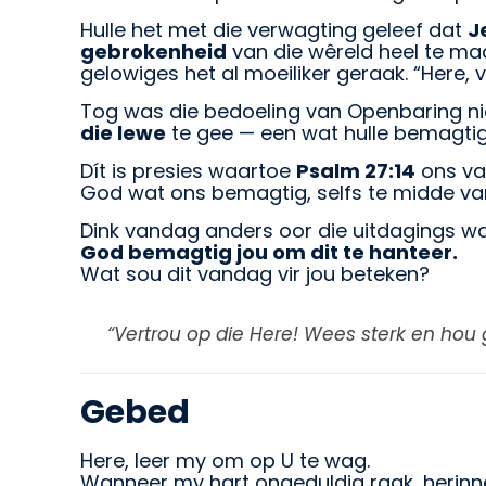
Hulle het met die verwagting geleef dat
J
gebrokenheid
van die wêreld heel te ma
gelowiges het al moeiliker geraak. “Here, 
Tog was die bedoeling van Openbaring nie
die lewe
te gee — een wat hulle bemagti
Dít is presies waartoe
Psalm 27:14
ons va
God wat ons bemagtig, selfs te midde van
Dink vandag anders oor die uitdagings wat
God bemagtig jou om dit te hanteer.
Wat sou dit vandag vir jou beteken?
“Vertrou op die Here! Wees sterk en hou
Gebed
Here, leer my om op U te wag.
Wanneer my hart ongeduldig raak, herinne