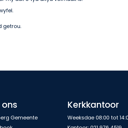
wyfel.
d getrou.
 ons
Kerkkantoor
nberg Gemeente
Weeksdae 08:00 tot 14:
book
Kantoor:
021 976 4519