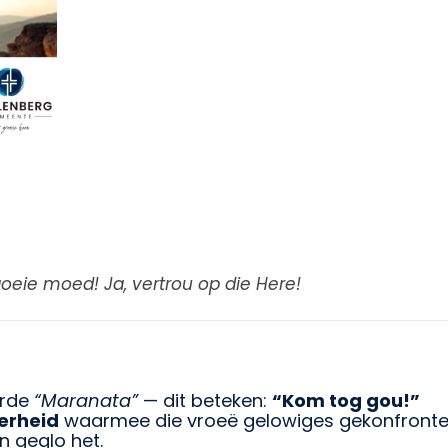
oeie moed! Ja, vertrou op die Here!
orde
“Maranata”
— dit beteken:
“Kom tog gou!”
erheid
waarmee die vroeë gelowiges gekonfronteer 
n geglo het.