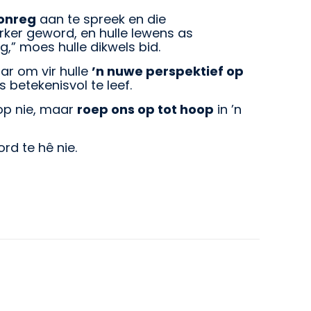
onreg
aan te spreek en die
rker geword, en hulle lewens as
g,” moes hulle dikwels bid.
ar om vir hulle
’n nuwe perspektief op
s betekenisvol te leef.
op nie, maar
roep ons op tot hoop
in ’n
rd te hê nie.