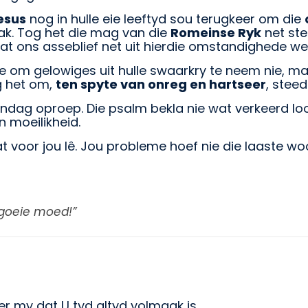
esus
nog in hulle eie leeftyd sou terugkeer om die
ak. Tog het die mag van die
Romeinse Ryk
net ste
vat ons asseblief net uit hierdie omstandighede we
 om gelowiges uit hulle swaarkry te neem nie, ma
g het om,
ten spyte van onreg en hartseer
, steed
ndag oproep. Die psalm bekla nie wat verkeerd lo
 moeilikheid.
 voor jou lê. Jou probleme hoef nie die laaste woo
 goeie moed!”
r my dat U tyd altyd volmaak is.