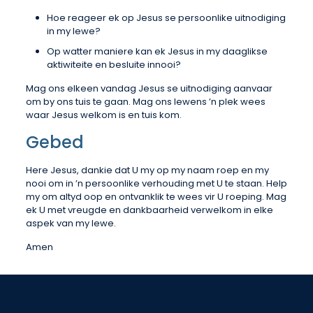
Hoe reageer ek op Jesus se persoonlike uitnodiging
in my lewe?
Op watter maniere kan ek Jesus in my daaglikse
aktiwiteite en besluite innooi?
Mag ons elkeen vandag Jesus se uitnodiging aanvaar
om by ons tuis te gaan. Mag ons lewens ’n plek wees
waar Jesus welkom is en tuis kom.
Gebed
Here Jesus, dankie dat U my op my naam roep en my
nooi om in ’n persoonlike verhouding met U te staan. Help
my om altyd oop en ontvanklik te wees vir U roeping. Mag
ek U met vreugde en dankbaarheid verwelkom in elke
aspek van my lewe.
Amen