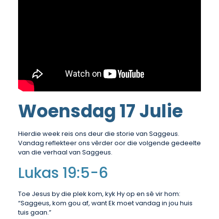
Woensdag 17 Julie
Hierdie week reis ons deur die storie van Saggeus.
Vandag reflekteer ons vêrder oor die volgende gedeelte
van die verhaal van Saggeus.
Lukas 19:5-6
Toe Jesus by die plek kom, kyk Hy op en sê vir hom:
“Saggeus, kom gou af, want Ek moet vandag in jou huis
tuis gaan.”