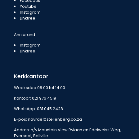
Facebook
Youtube
Instagram
Linktree
Annibrand
Instagram
Linktree
Kerkkantoor
Weeksdae 08:00 tot 14:00
Kantoor:
021 976 4519
WhatsApp:
081 045 2428
E-pos:
navrae@stellenberg.co.za
Addres: h/v Mountain View Rylaan en Edelweiss Weg,
Eversdal, Bellville.