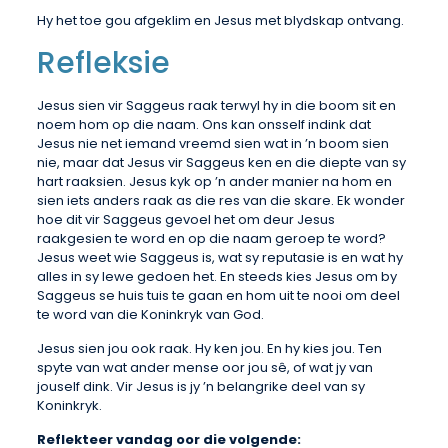
Hy het toe gou afgeklim en Jesus met blydskap ontvang.
Refleksie
Jesus sien vir Saggeus raak terwyl hy in die boom sit en
noem hom op die naam. Ons kan onsself indink dat
Jesus nie net iemand vreemd sien wat in ’n boom sien
nie, maar dat Jesus vir Saggeus ken en die diepte van sy
hart raaksien. Jesus kyk op ’n ander manier na hom en
sien iets anders raak as die res van die skare. Ek wonder
hoe dit vir Saggeus gevoel het om deur Jesus
raakgesien te word en op die naam geroep te word?
Jesus weet wie Saggeus is, wat sy reputasie is en wat hy
alles in sy lewe gedoen het. En steeds kies Jesus om by
Saggeus se huis tuis te gaan en hom uit te nooi om deel
te word van die Koninkryk van God.
Jesus sien jou ook raak. Hy ken jou. En hy kies jou. Ten
spyte van wat ander mense oor jou sê, of wat jy van
jouself dink. Vir Jesus is jy ’n belangrike deel van sy
Koninkryk.
Reflekteer vandag oor die volgende: