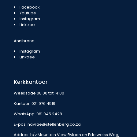
Facebook
Youtube
Instagram
Linktree
Annibrand
Instagram
Linktree
Kerkkantoor
Weeksdae 08:00 tot 14:00
Kantoor:
021 976 4519
WhatsApp:
081 045 2428
E-pos:
navrae@stellenberg.co.za
Addres: h/v Mountain View Rylaan en Edelweiss Weg,