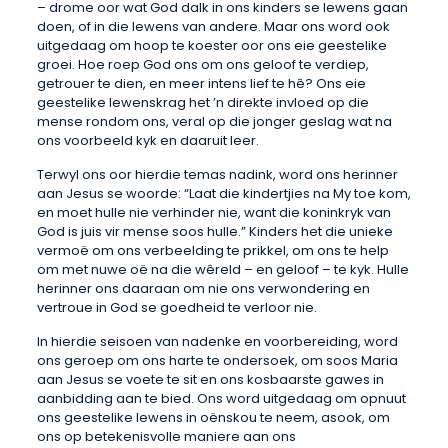
– drome oor wat God dalk in ons kinders se lewens gaan
doen, of in die lewens van andere. Maar ons word ook
uitgedaag om hoop te koester oor ons eie geestelike
groei. Hoe roep God ons om ons geloof te verdiep,
getrouer te dien, en meer intens lief te hê? Ons eie
geestelike lewenskrag het ’n direkte invloed op die
mense rondom ons, veral op die jonger geslag wat na
ons voorbeeld kyk en daaruit leer.
Terwyl ons oor hierdie temas nadink, word ons herinner
aan Jesus se woorde: “Laat die kindertjies na My toe kom,
en moet hulle nie verhinder nie, want die koninkryk van
God is juis vir mense soos hulle.” Kinders het die unieke
vermoë om ons verbeelding te prikkel, om ons te help
om met nuwe oë na die wêreld – en geloof – te kyk. Hulle
herinner ons daaraan om nie ons verwondering en
vertroue in God se goedheid te verloor nie.
In hierdie seisoen van nadenke en voorbereiding, word
ons geroep om ons harte te ondersoek, om soos Maria
aan Jesus se voete te sit en ons kosbaarste gawes in
aanbidding aan te bied. Ons word uitgedaag om opnuut
ons geestelike lewens in oënskou te neem, asook, om
ons op betekenisvolle maniere aan ons