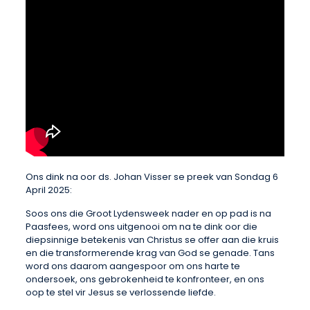
Ons dink na oor ds. Johan Visser se preek van Sondag 6
April 2025:
Soos ons die Groot Lydensweek nader en op pad is na
Paasfees, word ons uitgenooi om na te dink oor die
diepsinnige betekenis van Christus se offer aan die kruis
en die transformerende krag van God se genade. Tans
word ons daarom aangespoor om ons harte te
ondersoek, ons gebrokenheid te konfronteer, en ons
oop te stel vir Jesus se verlossende liefde.