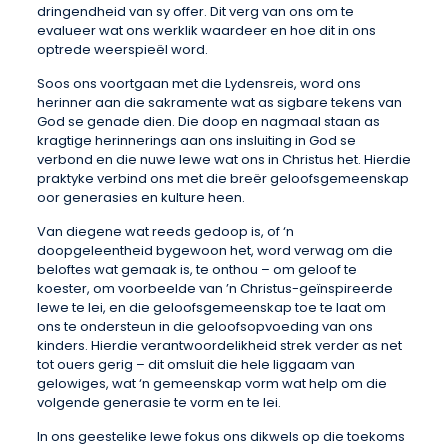
dringendheid van sy offer. Dit verg van ons om te
evalueer wat ons werklik waardeer en hoe dit in ons
optrede weerspieël word.
Soos ons voortgaan met die Lydensreis, word ons
herinner aan die sakramente wat as sigbare tekens van
God se genade dien. Die doop en nagmaal staan as
kragtige herinnerings aan ons insluiting in God se
verbond en die nuwe lewe wat ons in Christus het. Hierdie
praktyke verbind ons met die breër geloofsgemeenskap
oor generasies en kulture heen.
Van diegene wat reeds gedoop is, of ‘n
doopgeleentheid bygewoon het, word verwag om die
beloftes wat gemaak is, te onthou – om geloof te
koester, om voorbeelde van ’n Christus-geïnspireerde
lewe te lei, en die geloofsgemeenskap toe te laat om
ons te ondersteun in die geloofsopvoeding van ons
kinders. Hierdie verantwoordelikheid strek verder as net
tot ouers gerig – dit omsluit die hele liggaam van
gelowiges, wat ‘n gemeenskap vorm wat help om die
volgende generasie te vorm en te lei.
In ons geestelike lewe fokus ons dikwels op die toekoms