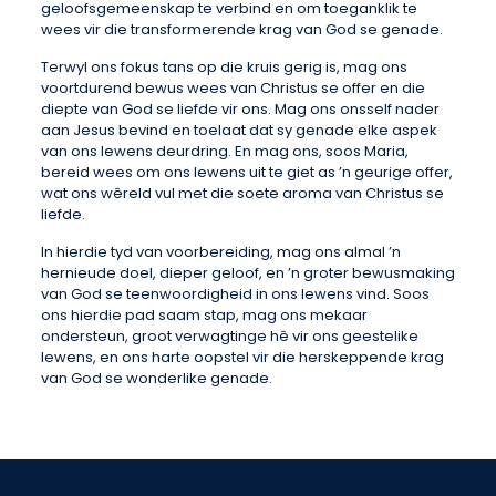
geloofsgemeenskap te verbind en om toeganklik te
wees vir die transformerende krag van God se genade.
Terwyl ons fokus tans op die kruis gerig is, mag ons
voortdurend bewus wees van Christus se offer en die
diepte van God se liefde vir ons. Mag ons onsself nader
aan Jesus bevind en toelaat dat sy genade elke aspek
van ons lewens deurdring. En mag ons, soos Maria,
bereid wees om ons lewens uit te giet as ’n geurige offer,
wat ons wêreld vul met die soete aroma van Christus se
liefde.
In hierdie tyd van voorbereiding, mag ons almal ’n
hernieude doel, dieper geloof, en ’n groter bewusmaking
van God se teenwoordigheid in ons lewens vind. Soos
ons hierdie pad saam stap, mag ons mekaar
ondersteun, groot verwagtinge hê vir ons geestelike
lewens, en ons harte oopstel vir die herskeppende krag
van God se wonderlike genade.