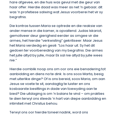
hare afgevee, en die huis was gevul met die geur van
haar offer. Hierdie daad was meer as net ’n gebaar; dit
was ’n profetiese salwing wat Jesus voorberei het vir sy
begrafnis.
Die kontras tussen Maria se optrede en die reaksie van
ander mense in die kamer, is opvallend. Judas Iskariot,
gemotiveer deur gierigheid eerder as omgee vir die
armes, het hierdie “verkwisting” gekritiseer. Maar Jesus
het Maria verdedig en gesê: “Los haar uit. Sy het dit
gedoen ter voorbereiding van my begrafnis. Die armes
het julle altyd by julle, maar Ek sal nie altyd by julle wees
nie.”
Hierdie oomblik noop ons om oor ons eie benadering tot
aanbidding en diens na te dink. Is ons soos Marta, besig
met uiterlike dinge? Of is ons bereid, soos Maria, om aan
Jesus se voete te sit, aandagtig te luister en ons
kosbaarste besittings in dade van toewyding aan te
bied? Die uitdaging is om ’n balans te vind – om prakties
te dien terwyl ons steeds ’n hart van diepe aanbidding en
intimiteit met Christus behou.
Terwyl ons oor hierdie toneel nadink, word ons