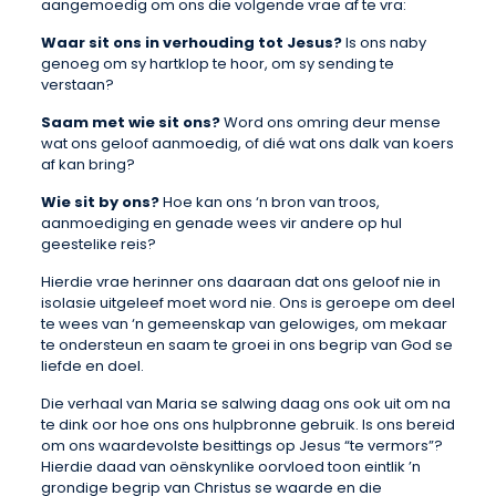
aangemoedig om ons die volgende vrae af te vra:
Waar sit ons in verhouding tot Jesus?
Is ons naby
genoeg om sy hartklop te hoor, om sy sending te
verstaan?
Saam met wie sit ons?
Word ons omring deur mense
wat ons geloof aanmoedig, of dié wat ons dalk van koers
af kan bring?
Wie sit by ons?
Hoe kan ons ‘n bron van troos,
aanmoediging en genade wees vir andere op hul
geestelike reis?
Hierdie vrae herinner ons daaraan dat ons geloof nie in
isolasie uitgeleef moet word nie. Ons is geroepe om deel
te wees van ‘n gemeenskap van gelowiges, om mekaar
te ondersteun en saam te groei in ons begrip van God se
liefde en doel.
Die verhaal van Maria se salwing daag ons ook uit om na
te dink oor hoe ons ons hulpbronne gebruik. Is ons bereid
om ons waardevolste besittings op Jesus “te vermors”?
Hierdie daad van oënskynlike oorvloed toon eintlik ’n
grondige begrip van Christus se waarde en die