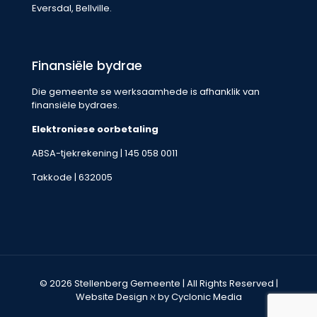
Eversdal, Bellville.
Finansiële bydrae
Die gemeente se werksaamhede is afhanklik van
finansiële bydraes.
Elektroniese oorbetaling
ABSA-tjekrekening | 145 058 0011
Takkode | 632005
© 2026 Stellenberg Gemeente | All Rights Reserved |
Website Design
ℵ by Cyclonic Media