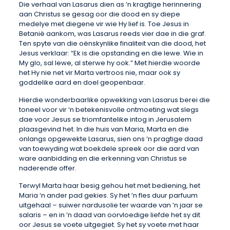
Die verhaal van Lasarus dien as ‘n kragtige herinnering
aan Christus se gesag oor die dood en sy diepe
medelye met diegene vir wie Hy lief is. Toe Jesus in
Betanië aankom, was Lasarus reeds vier dae in die graf.
Ten spyte van die oënskynlike finaliteit van die dood, het
Jesus verklaar: “Ek is die opstanding en die lewe. Wie in
My glo, sal lewe, al sterwe hy ook.” Met hierdie woorde
het Hy nie net vir Marta vertroos nie, maar ook sy
goddelike aard en doel geopenbaar.
Hierdie wonderbaarlike opwekking van Lasarus berei die
toneel voor vir ‘n betekenisvolle ontmoeting wat slegs
dae voor Jesus se triomfantelike intog in Jerusalem
plaasgevind het. In die huis van Maria, Marta en die
onlangs opgewekte Lasarus, sien ons ’n pragtige daad
van toewyding wat boekdele spreek oor die aard van
ware aanbidding en die erkenning van Christus se
naderende offer.
Terwyl Marta haar besig gehou het met bediening, het
Maria ‘n ander pad gekies. Sy het ‘n fles duur parfuum
uitgehaal – suiwer nardusolie ter waarde van ’n jaar se
salaris – en in ’n daad van oorvloedige liefde het sy dit
oor Jesus se voete uitgegiet. Sy het sy voete met haar