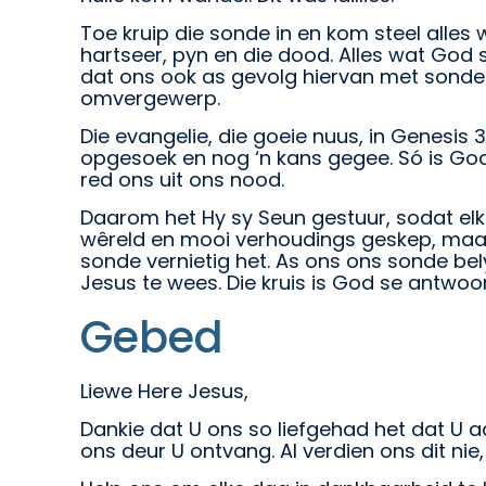
Toe kruip die sonde in en kom steel alles
hartseer, pyn en die dood. Alles wat God 
dat ons ook as gevolg hiervan met sonde 
omvergewerp.
Die evangelie, die goeie nuus, in Genesis 
opgesoek en nog ‘n kans gegee. Só is God.
red ons uit ons nood.
Daarom het Hy sy Seun gestuur, sodat elke
wêreld en mooi verhoudings geskep, maar
sonde vernietig het. As ons ons sonde be
Jesus te wees. Die kruis is God se antwoo
Gebed
Liewe Here Jesus,
Dankie dat U ons so liefgehad het dat U aa
ons deur U ontvang. Al verdien ons dit n