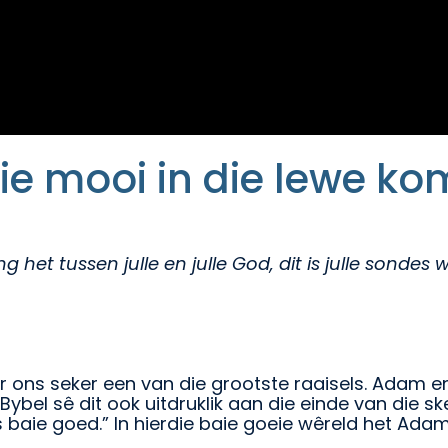
e mooi in die lewe kom
ing het tussen julle en julle God, dit is julle sond
vir ons seker een van die grootste raaisels. Adam
Bybel sê dit ook uitdruklik aan die einde van die s
s baie goed.” In hierdie baie goeie wêreld het Ad