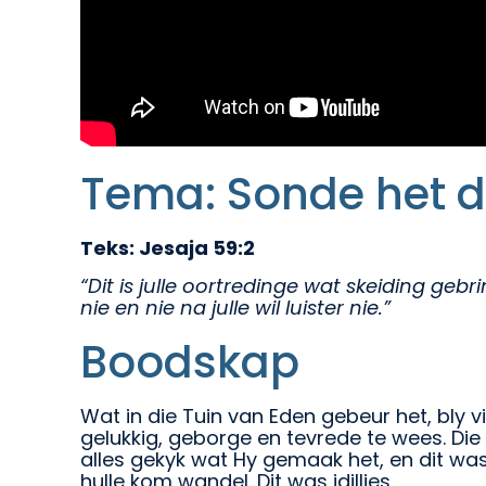
Tema: Sonde het di
Teks: Jesaja 59:2
“Dit is julle oortredinge wat skeiding gebr
nie en nie na julle wil luister nie.”
Boodskap
Wat in die Tuin van Eden gebeur het, bly 
gelukkig, geborge en tevrede te wees. Die 
alles gekyk wat Hy gemaak het, en dit wa
hulle kom wandel. Dit was idillies.