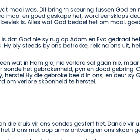
 wat mooi was. Dit bring ‘n skeuring tussen God en
so mooi en goed geskape het, word eensklaps deur 
bevlek is. Alles wat God bedoel het om mooi, goe
3 is dat God nie sy rug op Adam en Eva gedraai het 
 Hy bly steeds by ons betrokke, reik na ons uit, h
en wat in Hom glo, nie verlore sal gaan nie, maar
 sonde het gebrokenheid, pyn en dood gebring. C
ly, herstel Hy die gebroke beeld in ons, en deur 
rd om verlore skoonheid te herstel.
n die kruis vir ons sondes gesterf het. Dankie vir 
ie, het U ons met oop arms ontvang en ons skoon 