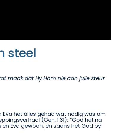
 steel
es wat maak dat Hy Hom nie aan julle steur
 en Eva het álles gehad wat nodig was om
keppingsverhaal (Gen. 1:31): “God het na
am en Eva gewoon, en saans het God by