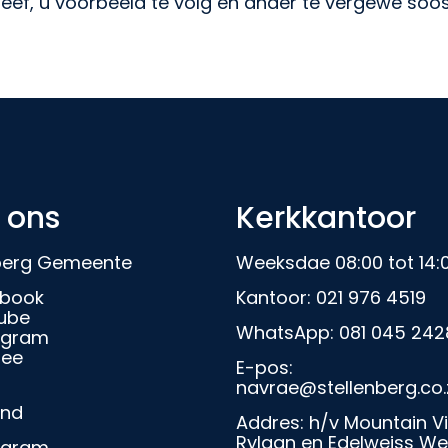
leef, u voorbeeld te volg en ander te vergewe soo
 ons
Kerkkantoor
nberg Gemeente
Weeksdae 08:00 tot 14:
book
Kantoor:
021 976 4519
ube
WhatsApp:
081 045 242
agram
ree
E-pos:
navrae@stellenberg.co.
and
Addres: h/v Mountain V
Rylaan en Edelweiss We
agram