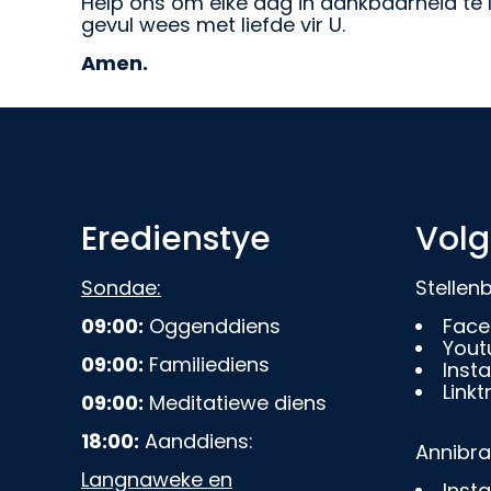
Help ons om elke dag in dankbaarheid te 
gevul wees met liefde vir U.
Amen.
Eredienstye
Volg
Sondae:
Stelle
09:00:
Oggenddiens
Face
Yout
09:00:
Familiediens
Inst
Linkt
09:00:
Meditatiewe diens
18:00:
Aanddiens:
Annibr
Langnaweke en
Inst