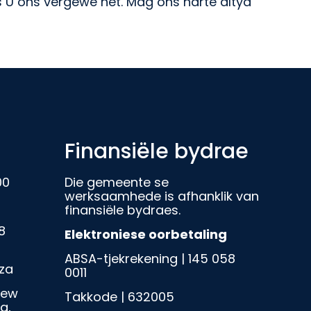
s U ons vergewe het. Mag ons harte altyd
Finansiële bydrae
00
Die gemeente se
werksaamhede is afhanklik van
finansiële bydraes.
8
Elektroniese oorbetaling
ABSA-tjekrekening | 145 058
za
0011
iew
Takkode | 632005
g,