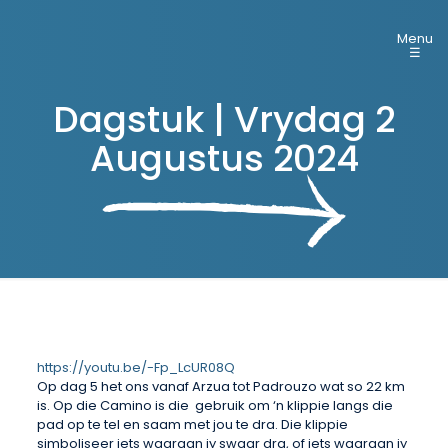
Menu
☰
Dagstuk | Vrydag 2
Augustus 2024
https://youtu.be/-Fp_LcUR08Q
Op dag 5 het ons vanaf Arzua tot Padrouzo wat so 22 km
is. Op die Camino is die gebruik om ‘n klippie langs die
pad op te tel en saam met jou te dra. Die klippie
simboliseer iets waaraan jy swaar dra, of iets waaraan jy