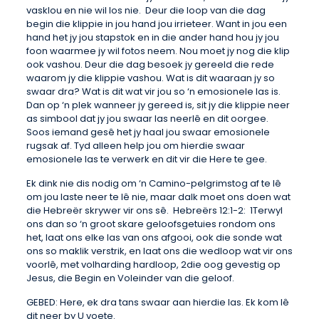
vasklou en nie wil los nie. Deur die loop van die dag
begin die klippie in jou hand jou irrieteer. Want in jou een
hand het jy jou stapstok en in die ander hand hou jy jou
foon waarmee jy wil fotos neem. Nou moet jy nog die klip
ook vashou. Deur die dag besoek jy gereeld die rede
waarom jy die klippie vashou. Wat is dit waaraan jy so
swaar dra? Wat is dit wat vir jou so ‘n emosionele las is.
Dan op ‘n plek wanneer jy gereed is, sit jy die klippie neer
as simbool dat jy jou swaar las neerlê en dit oorgee.
Soos iemand gesê het jy haal jou swaar emosionele
rugsak af. Tyd alleen help jou om hierdie swaar
emosionele las te verwerk en dit vir die Here te gee.
Ek dink nie dis nodig om ‘n Camino-pelgrimstog af te lê
om jou laste neer te lê nie, maar dalk moet ons doen wat
die Hebreër skrywer vir ons sê. Hebreërs 12:1-2: 1Terwyl
ons dan so ‘n groot skare geloofsgetuies rondom ons
het, laat ons elke las van ons afgooi, ook die sonde wat
ons so maklik verstrik, en laat ons die wedloop wat vir ons
voorlê, met volharding hardloop, 2die oog gevestig op
Jesus, die Begin en Voleinder van die geloof.
GEBED: Here, ek dra tans swaar aan hierdie las. Ek kom lê
dit neer by U voete.