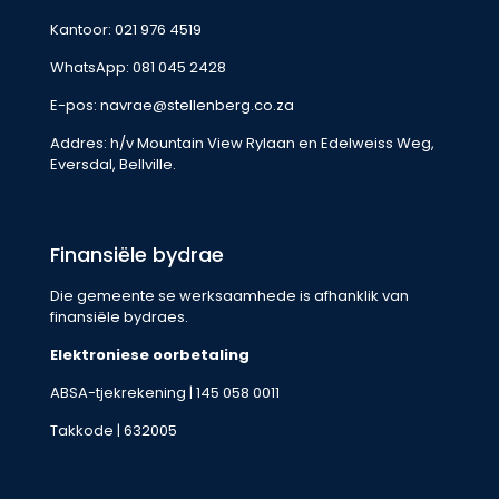
Kantoor:
021 976 4519
WhatsApp:
081 045 2428
E-pos:
navrae@stellenberg.co.za
Addres: h/v Mountain View Rylaan en Edelweiss Weg,
Eversdal, Bellville.
Finansiële bydrae
Die gemeente se werksaamhede is afhanklik van
finansiële bydraes.
Elektroniese oorbetaling
ABSA-tjekrekening | 145 058 0011
Takkode | 632005