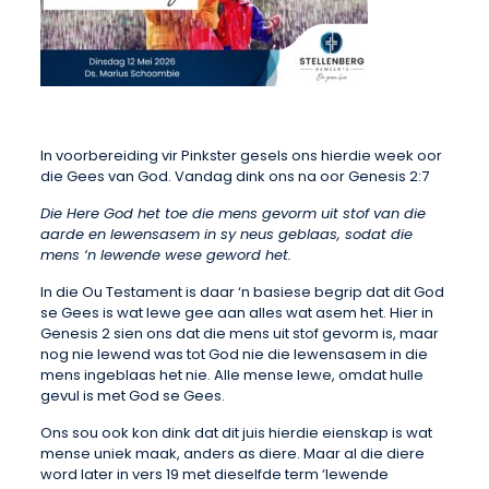
In voorbereiding vir Pinkster gesels ons hierdie week oor
die Gees van God. Vandag dink ons na oor Genesis 2:7
Die Here God het toe die mens gevorm uit stof van die
aarde en lewensasem in sy neus geblaas, sodat die
mens ‘n lewende wese geword het.
In die Ou Testament is daar ‘n basiese begrip dat dit God
se Gees is wat lewe gee aan alles wat asem het. Hier in
Genesis 2 sien ons dat die mens uit stof gevorm is, maar
nog nie lewend was tot God nie die lewensasem in die
mens ingeblaas het nie. Alle mense lewe, omdat hulle
gevul is met God se Gees.
Ons sou ook kon dink dat dit juis hierdie eienskap is wat
mense uniek maak, anders as diere. Maar al die diere
word later in vers 19 met dieselfde term ‘lewende