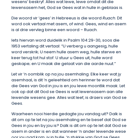
wesens’ beskryf. Alles wat lewe, lewe omdat dit die
lewensasem het, God se Gees wat in hulle in geblaas is.
Die woord vir ‘gees’ in Hebreeus is die woord
Ruach
. Dit
word ook vertaal met asem, of wind. Gees, wind en asem
is al drie vervleg binne een woord – Ruach.
Iets hiervan word duidelik in Psalm 104:29-30, soos die
1953 vertaling dit vertaal: “U verberg u aangesig, hulle
word verskrik; U neem hulle asem weg, hulle sterwe en
keer terug tot hul stof. U stuur u Gees uit, hulle word
geskape; en U maak die gelaat van die aarde nuut.”
Let vir ‘n oomblik op na jou asemhaling. Elke keer wat jy
asemhaal, is dit ‘n geleehteid om herinner te word dat
die Gees van God in jou is en jou lewe moontlik maak. Let
ook op dat dit God se Gees is wat lewensasem aan alle
lewende wesens gee. Alles wat leef, is draers van God se
Gees.
Waarheen nooi hierdie gedagte jou vandag uit? Dalk is
dit om op te let na jou asemhaling en te besef dat God se
Gees in jou en by jou is? Dalk is dit om op te let dat God se
asem in ander is en dat wanneer ‘n ander lewende wese
oor jou pad kom, jy in hulle, ‘n stukkie van God se Gees