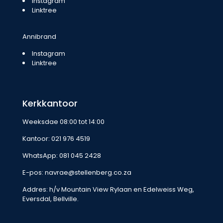
Instagram
Linktree
Annibrand
Instagram
Linktree
Kerkkantoor
Weeksdae 08:00 tot 14:00
Kantoor:
021 976 4519
WhatsApp:
081 045 2428
E-pos:
navrae@stellenberg.co.za
Addres: h/v Mountain View Rylaan en Edelweiss Weg,
Eversdal, Bellville.