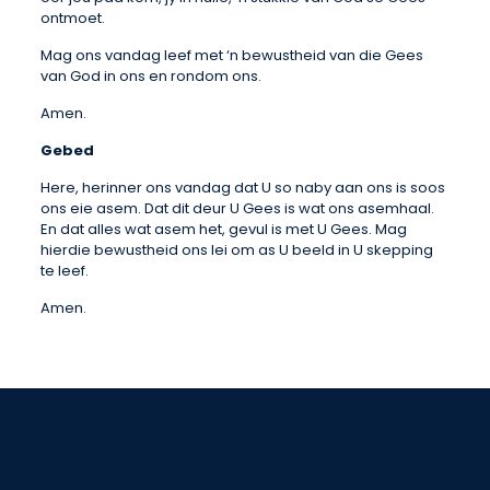
ontmoet.
Mag ons vandag leef met ‘n bewustheid van die Gees
van God in ons en rondom ons.
Amen.
Gebed
Here, herinner ons vandag dat U so naby aan ons is soos
ons eie asem. Dat dit deur U Gees is wat ons asemhaal.
En dat alles wat asem het, gevul is met U Gees. Mag
hierdie bewustheid ons lei om as U beeld in U skepping
te leef.
Amen.